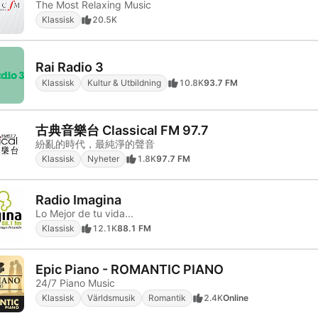
The Most Relaxing Music
Klassisk
20.5K
Rai Radio 3
Klassisk
Kultur & Utbildning
10.8K
93.7 FM
古典音樂台 Classical FM 97.7
紛亂的時代，最純淨的聲音
Klassisk
Nyheter
1.8K
97.7 FM
Radio Imagina
Lo Mejor de tu vida...
Klassisk
12.1K
88.1 FM
Epic Piano - ROMANTIC PIANO
24/7 Piano Music
Klassisk
Världsmusik
Romantik
2.4K
Online