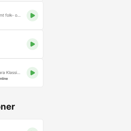
P2 är den klassiska musikkanalen som även erbjuder jazz samt folk- och världsmusik. Digitalt sänder vi musikprogram dygnet runt, i FM finns även program på andra språk än svenska.
Blackcomb Radio Lyssna På Bäst Musik Just Nu Vi Sänder bara Klassiker vi sänder bara Klassik Musik
nline
oner