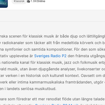
Klassisk
1.9K
Online
ska scenen för klassisk musik är både djup och lättillgängl
 radiokanaler som täcker allt från medeltida körverk och ba
gna symfonier och samtida kompositioner. För den som sök
tativ upplevelse är
Sveriges Radio P2
den främsta utgångs
 nationella kanal för klassisk musik, jazz och folkmusik erb
vald musik, utan även djupgående analyser, livekonserter 
er verken i en historisk och kulturell kontext. Oavsett om d
rverk eller intima kammarmusikaliska framträdanden, utgör
n i landets seriösa musikutbud.
nare som föredrar ett mer renodlat flöde utan längre talade 