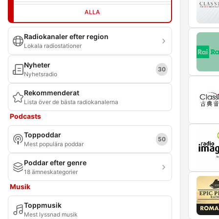
ALLA
Radiokanaler efter region
Lokala radiostationer
Nyheter
30
Nyhetsradio
Rekommenderat
Lista över de bästa radiokanalerna
Podcasts
Toppoddar
50
Mest populära poddar
Poddar efter genre
18 ämneskategorier
Musik
Toppmusik
Mest lyssnad musik