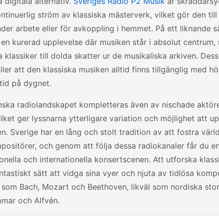
 digitala alternativ.
Sveriges Radio P2 Musik
är skräddarsy
ntinuerlig ström av klassiska mästerverk, vilket gör den till 
der arbete eller för avkoppling i hemmet. På ett liknande s
en kurerad upplevelse där musiken står i absolut centrum, 
 klassiker till dolda skatter ur de musikaliska arkiven. Dess
ller att den klassiska musiken alltid finns tillgänglig med hö
tid på dygnet.
nska radiolandskapet kompletteras även av nischade aktö
vilket ger lyssnarna ytterligare variation och möjlighet att 
n. Sverige har en lång och stolt tradition av att fostra vär
ositörer, och genom att följa dessa radiokanaler får du en 
onella och internationella konsertscenen. Att utforska klass
antastiskt sätt att vidga sina vyer och njuta av tidlösa komp
 som Bach, Mozart och Beethoven, likväl som nordiska sto
mar och Alfvén.