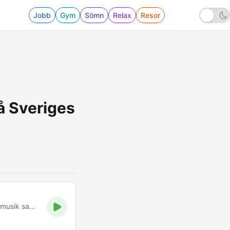
Jobb
Gym
Sömn
Relax
Resor
på Sveriges
P2 är kanalen som erbjuder avkopplande klassisk musik, folkmusik samt jazz dygnet runt. Lyssna och njut.