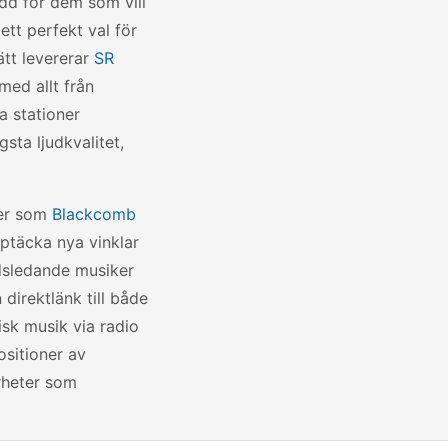
dd för dem som vill
ett perfekt val för
ätt levererar
SR
med allt från
a stationer
gsta ljudkvalitet,
rer som
Blackcomb
upptäcka nya vinklar
ldsledande musiker
direktlänk till både
isk musik via radio
ositioner av
rheter som