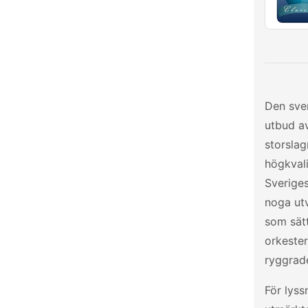
Den sven
utbud av
storsla
högkvali
Sveriges
noga ut
som sätt
orkeste
ryggrade
För lyss