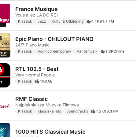
France Musique
Vous allez LA DO RÉ !
Klassisk
Jazz
Kultur & Utbildning
4.1K
91.7 FM
Epic Piano - CHILLOUT PIANO
24/7 Piano Music
Klassisk
Adult contemporary
Världsmusik
1.8K
Online
RTL 102.5 - Best
Very Normal People
Klassisk
1K
DAB
RMF Classic
Najpiękniejsza Muzyka Filmowa
Klassisk
Klassiska hits
Soundtracks
1.2K
98.3 FM
1000 HITS Classical Music