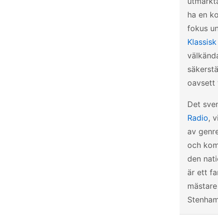
utmärkta
ha en ko
fokus un
Klassisk
välkända
säkerstä
oavsett 
Det sve
Radio
, 
av genre
och komp
den nati
är ett f
mästare
Stenham