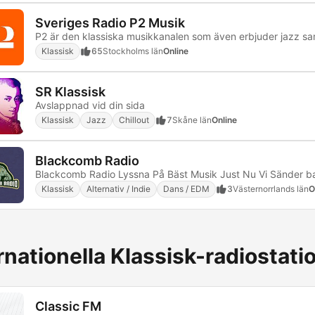
Sveriges Radio P2 Musik
Klassisk
65
Stockholms län
Online
SR Klassisk
Avslappnad vid din sida
Klassisk
Jazz
Chillout
7
Skåne län
Online
Blackcomb Radio
Klassisk
Alternativ / Indie
Dans / EDM
3
Västernorrlands län
O
rnationella Klassisk-radiostati
Classic FM