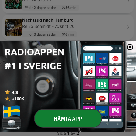
för 2 dagar sedan
56 min
Nachtzug nach Hamburg
Reiko Schmidt - Avsnitt 2011
för 3 dagar sedan
6 min
Laddstationen – med Elbilen i Sverige
Elbilen i Sverige - Avsnitt 76
02 Jul 2026
31 min
AI Sweden Podcast
AI Sweden - Avsnitt 119
30 Jun 2026
50 min
Hjernekassen på P1
DR - Avsnitt 100
24 Dec 2025
55 min
HÄMTA APP
Sida
1
av
2