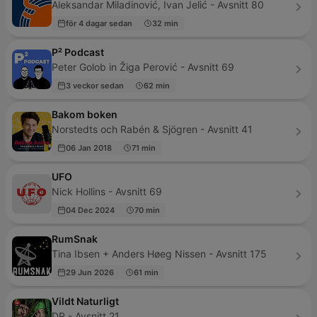
Aleksandar Miladinović, Ivan Jelić - Avsnitt 80
för 4 dagar sedan
32 min
P² Podcast
Peter Golob in Žiga Perović - Avsnitt 69
3 veckor sedan
62 min
Bakom boken
Norstedts och Rabén & Sjögren - Avsnitt 41
06 Jan 2018
71 min
UFO
Nick Hollins - Avsnitt 69
04 Dec 2024
70 min
RumSnak
Tina Ibsen + Anders Høeg Nissen - Avsnitt 175
29 Jun 2026
61 min
Vildt Naturligt
DR - Avsnitt 21