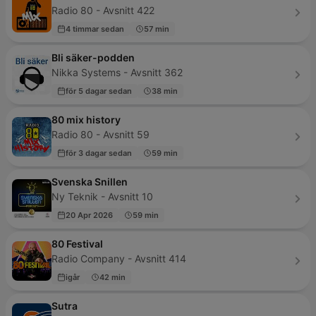
Radio 80 - Avsnitt 422
4 timmar sedan
57 min
Bli säker-podden
Nikka Systems - Avsnitt 362
för 5 dagar sedan
38 min
80 mix history
Radio 80 - Avsnitt 59
för 3 dagar sedan
59 min
Svenska Snillen
Ny Teknik - Avsnitt 10
20 Apr 2026
59 min
80 Festival
Radio Company - Avsnitt 414
igår
42 min
Sutra