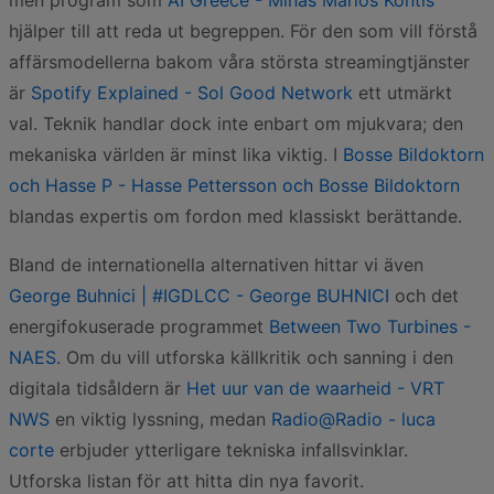
men program som
AI Greece - Minas Marios Kontis
hjälper till att reda ut begreppen. För den som vill förstå
affärsmodellerna bakom våra största streamingtjänster
är
Spotify Explained - Sol Good Network
ett utmärkt
val. Teknik handlar dock inte enbart om mjukvara; den
mekaniska världen är minst lika viktig. I
Bosse Bildoktorn
och Hasse P - Hasse Pettersson och Bosse Bildoktorn
blandas expertis om fordon med klassiskt berättande.
Bland de internationella alternativen hittar vi även
George Buhnici | #IGDLCC - George BUHNICI
och det
energifokuserade programmet
Between Two Turbines -
NAES
. Om du vill utforska källkritik och sanning i den
digitala tidsåldern är
Het uur van de waarheid - VRT
NWS
en viktig lyssning, medan
Radio@Radio - luca
corte
erbjuder ytterligare tekniska infallsvinklar.
Utforska listan för att hitta din nya favorit.