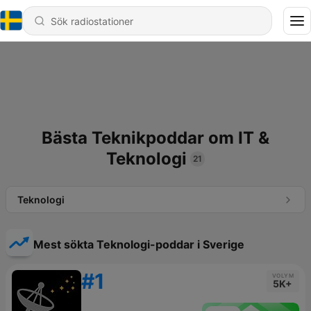
Bästa Teknikpoddar om IT &
Teknologi
21
Teknologi
Mest sökta Teknologi-poddar i Sverige
#1
VOLYM
5K+