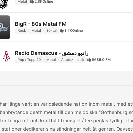
Metal
2.8K
Online
BigR - 80s Metal FM
Rock
Metal
80-tal
1.7K
Online
Radio Damascus - راديو دمشق
Pop / Topp 40
Metal
Arabisk musik
66
89.0 FM
har länge varit en världsledande nation inom metal, med et
 banbrytande death metal till den melodiska "Gothenburg s
för tunga riff och kraftfullt trumspel återspeglas tydligt i l
a stationer dedikerar sina sändningar helt åt genren. Oavse