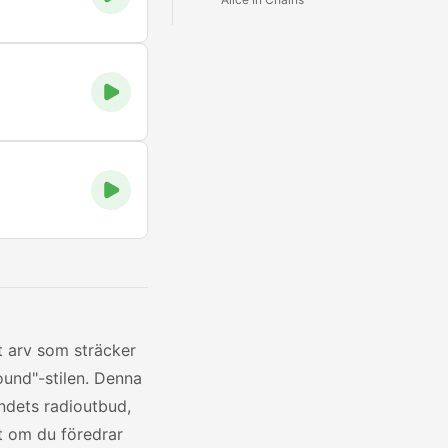
t arv som sträcker
ound"-stilen. Denna
andets radioutbud,
tt om du föredrar