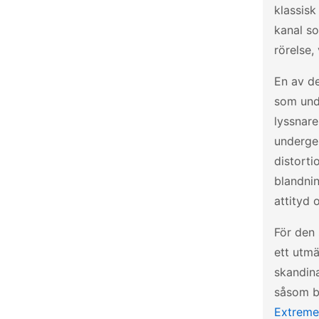
klassisk
kanal s
rörelse,
En av d
som unde
lyssnare
underge
distorti
blandni
attityd 
För den 
ett utmä
skandina
såsom bl
Extreme