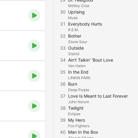
Mötley Crüe
30
Uprising
Muse
31
Everybody Hurts
R.E.M.
32
Bother
Stone Sour
33
Outside
Staind
34
Ain't Talkin' 'Bout Love
Van Halen
35
In the End
LINKIN PARK
36
Burn
Deep Purple
37
Love Is Meant to Last Forever
John Norum
38
Twilight
Eclipse
39
My Hero
Foo Fighters
40
Man In the Box
Alice In Chains