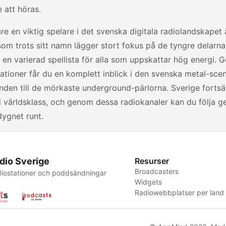
 att höras.
are en viktig spelare i det svenska digitala radiolandskapet
 som trots sitt namn lägger stort fokus på de tyngre delarn
 en varierad spellista för alla som uppskattar hög energi. 
ationer får du en komplett inblick i den svenska metal-scen
den till de mörkaste underground-pärlorna. Sverige fortsät
 i världsklass, och genom dessa radiokanaler kan du följa g
 dygnet runt.
dio Sverige
Resurser
Broadcasters
iostationer och poddsändningar
Widgets
Radiowebbplatser per land