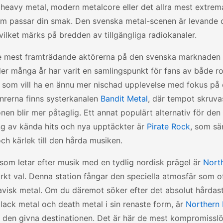
 heavy metal, modern metalcore eller det allra mest extrema
om passar din smak. Den svenska metal-scenen är levande o
 vilket märks på bredden av tillgängliga radiokanaler.
e mest framträdande aktörerna på den svenska marknaden
r många år har varit en samlingspunkt för fans av både ro
 som vill ha en ännu mer nischad upplevelse med fokus på
nrerna finns systerkanalen
Bandit Metal
, där tempot skruv
onen blir mer påtaglig. Ett annat populärt alternativ för de
ng av kända hits och nya upptäckter är
Pirate Rock
, som sä
och kärlek till den hårda musiken.
som letar efter musik med en tydlig nordisk prägel är
Nort
rkt val. Denna station fångar den speciella atmosfär som 
visk metal. Om du däremot söker efter det absolut hårdast
ack metal och death metal i sin renaste form, är
Northern 
den givna destinationen. Det är här de mest kompromissl