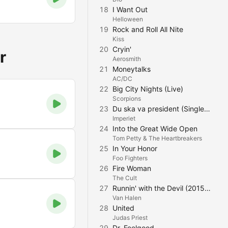
18
I Want Out
Helloween
19
Rock and Roll All Nite
Kiss
20
Cryin'
r
Aerosmith
21
Moneytalks
AC/DC
22
Big City Nights (Live)
Scorpions
23
Du ska va president (Single Version)
Imperiet
24
Into the Great Wide Open
Tom Petty & The Heartbreakers
25
In Your Honor
Foo Fighters
26
Fire Woman
The Cult
27
Runnin' with the Devil (2015 Remaster)
Van Halen
28
United
Judas Priest
29
Dr. Feelgood