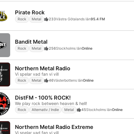
Pirate Rock
Rock
Metal
233
Västra Götalands län
95.4 FM
Bandit Metal
Rock
Metal
256
Stockholms län
Online
Northern Metal Radio
Vi spelar vad fan vi vill
Rock
Metal
46
Västerbottens län
Online
DistFM - 100% ROCK!
We play rock between heaven & hell!
Rock
Alternativ / Indie
Metal
45
Stockholms län
Online
Northern Metal Radio Extreme
Vi spelar vad fan vi vill