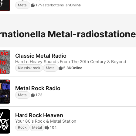
Metal
17
Västerbottens län
Online
rnationella Metal-radiostatione
Classic Metal Radio
Hard n Heavy Sounds From The 20th Century & Beyond
Klassisk rock
Metal
5.8K
Online
Metal Rock Radio
Metal
173
Hard Rock Heaven
Your 80's Rock & Metal Station
Rock
Metal
104