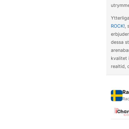
utrymme
Ytterlig
ROCK!
,
erbjuder
dessa st
arenaban
kvalitet
realtid,
Ra
Rad