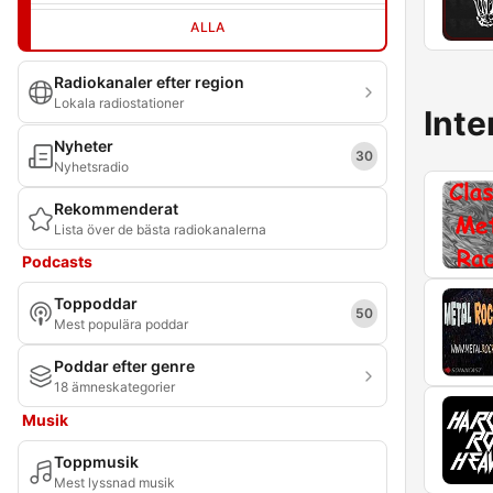
ALLA
Radiokanaler efter region
Lokala radiostationer
Inte
Nyheter
30
Nyhetsradio
Rekommenderat
Lista över de bästa radiokanalerna
Podcasts
Toppoddar
50
Mest populära poddar
Poddar efter genre
18 ämneskategorier
Musik
Toppmusik
Mest lyssnad musik