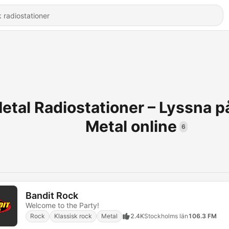
etal Radiostationer – Lyssna 
Metal online
6
Bandit Rock
Welcome to the Party!
Rock
Klassisk rock
Metal
2.4K
Stockholms län
106.3 FM