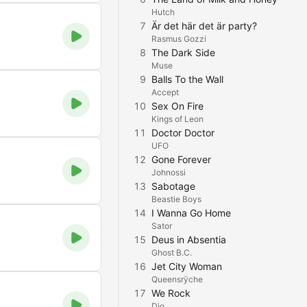
Hutch
7
Är det här det är party?
Rasmus Gozzi
8
The Dark Side
Muse
9
Balls To the Wall
Accept
10
Sex On Fire
Kings of Leon
11
Doctor Doctor
UFO
12
Gone Forever
Johnossi
13
Sabotage
Beastie Boys
14
I Wanna Go Home
Sator
15
Deus in Absentia
Ghost B.C.
16
Jet City Woman
Queensrÿche
17
We Rock
Dio