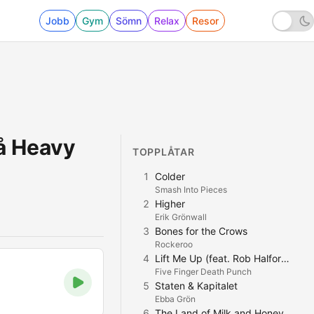
Jobb
Gym
Sömn
Relax
Resor
på Heavy
TOPPLÅTAR
1
Colder
Smash Into Pieces
2
Higher
Erik Grönwall
3
Bones for the Crows
Rockeroo
4
Lift Me Up (feat. Rob Halford of Judas Priest)
Five Finger Death Punch
5
Staten & Kapitalet
Ebba Grön
6
The Land of Milk and Honey