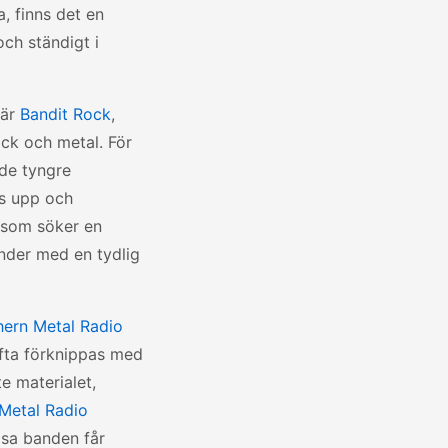
, finns det en
ch ständigt i
 är
Bandit Rock
,
ck och metal. För
 de tyngre
as upp och
n som söker en
nder med en tydlig
hern Metal Radio
ofta förknippas med
e materialet,
Metal Radio
ösa banden får