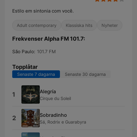
Estilo em sintonia com você.
Adult contemporary
Klassiska hits
Nyheter
Frekvenser Alpha FM 101.7:
São Paulo:
101.7 FM
Topplåtar
Senaste 7 dagarna
Senaste 30 dagarna
Alegría
1
Cirque du Soleil
Sobradinho
2
Sá, Rodrix e Guarabyra