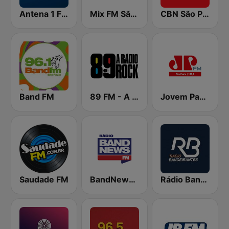
Antena 1 FM
Mix FM São Paulo
CBN São Paulo
Band FM
89 FM - A Rádio Rock
Jovem Pan FM São Paulo
Saudade FM
BandNews FM - 96.9 SP
Rádio Bandeirantes