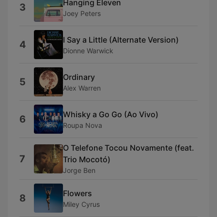
Hanging Eleven
3
Joey Peters
I Say a Little (Alternate Version)
4
Dionne Warwick
Ordinary
5
Alex Warren
Whisky a Go Go (Ao Vivo)
6
Roupa Nova
O Telefone Tocou Novamente (feat.
7
Trio Mocotó)
Jorge Ben
Flowers
8
Miley Cyrus