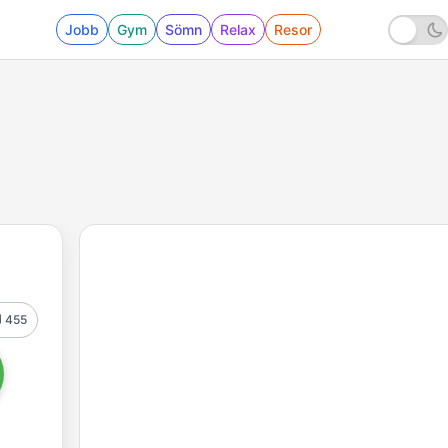
Jobb
Gym
Sömn
Relax
Resor
455