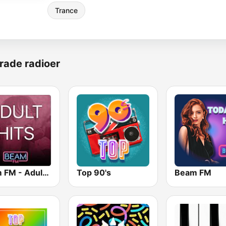
Trance
rade radioer
Beam FM - Adult Hits
Top 90's
Beam FM