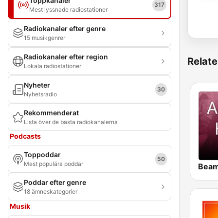
Toppkanaler
317
Mest lyssnade radiostationer
Radiokanaler efter genre
15 musikgenrer
Radiokanaler efter region
Relate
Lokala radiostationer
Nyheter
30
Nyhetsradio
Rekommenderat
Lista över de bästa radiokanalerna
Podcasts
Toppoddar
50
Mest populära poddar
Poddar efter genre
18 ämneskategorier
Musik