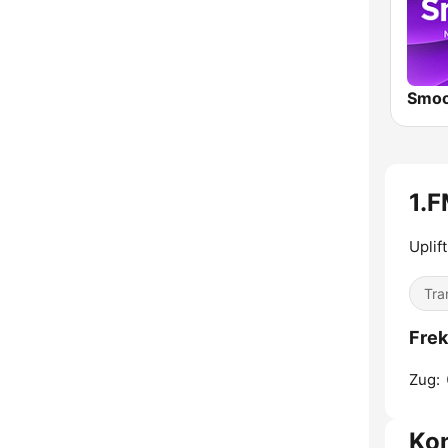
Smoo
1.
Uplif
Tra
Frek
Zug:
Kon