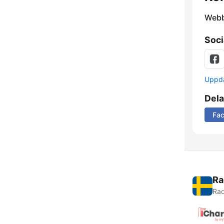
Webb
Soci
Uppda
Dela
Fa
Ra
Rad