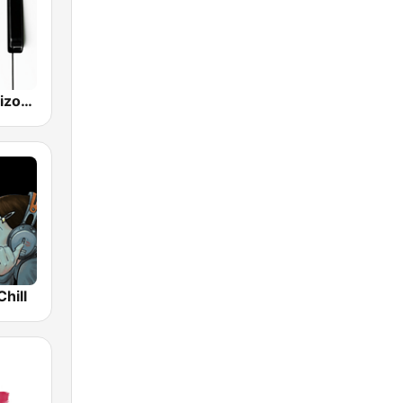
Classical Horizon Radio (International)
hill