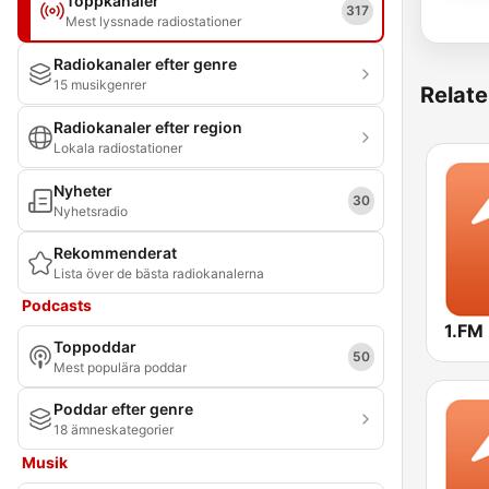
Toppkanaler
317
Mest lyssnade radiostationer
Radiokanaler efter genre
15 musikgenrer
Relate
Radiokanaler efter region
Lokala radiostationer
Nyheter
30
Nyhetsradio
Rekommenderat
Lista över de bästa radiokanalerna
Podcasts
Toppoddar
50
Mest populära poddar
Poddar efter genre
18 ämneskategorier
Musik