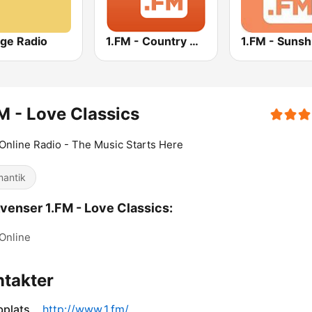
age Radio
1.FM - Country Range
1.FM - Sunsh
M - Love Classics
Online Radio - The Music Starts Here
antik
venser 1.FM - Love Classics:
Online
takter
plats
http://www.1.fm/