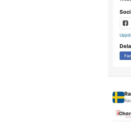
Soci
Uppda
Dela
Fa
Ra
Rad