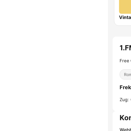
Vint
1.F
Free 
Rom
Frek
Zug:
Kon
Webb