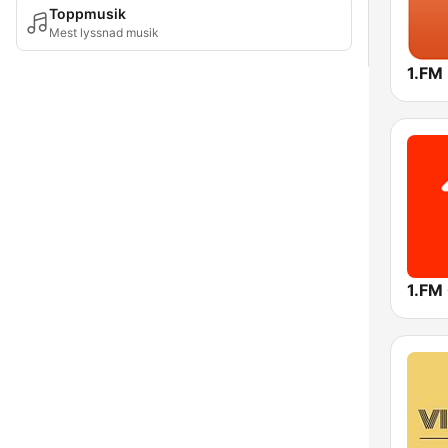
Toppmusik
Mest lyssnad musik
1.FM 