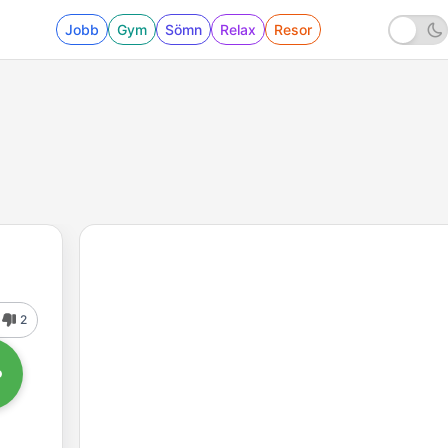
Jobb
Gym
Sömn
Relax
Resor
2