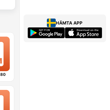
HÄMTA APP
 80