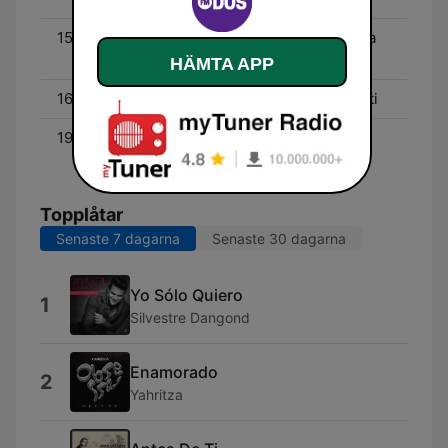
15:00 - 16:00
Cosas de Dos - Florencia
Merlez
HÄMTA APP
16:00 - 18:00
Conectados - Elvira Cristi
19:00 - 20:00
Mesa para dos - Carola
Varleta
Topplåtar
Senaste 7 dagarna
Senaste 30 dagarna
Yo Sólo Quiero
1
Silvestre Dangond
Enamorado
2
Yahritza