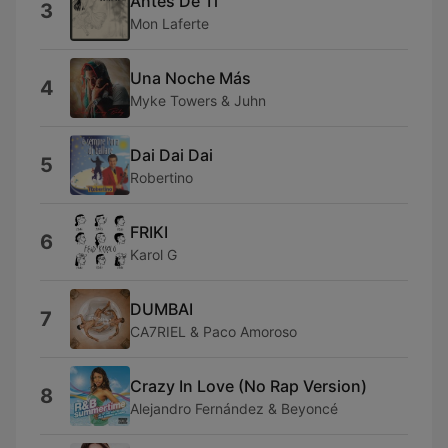
Antes De Ti
3
Mon Laferte
Una Noche Más
4
Myke Towers & Juhn
Dai Dai Dai
5
Robertino
FRIKI
6
Karol G
DUMBAI
7
CA7RIEL & Paco Amoroso
Crazy In Love (No Rap Version)
8
Alejandro Fernández & Beyoncé