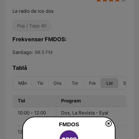
La radio de los dos
Pop / Topp 40
Frekvenser FMDOS:
Santiago:
98.5 FM
Tablå
Mån
Tis
Ons
Tor
Fre
Lör
Sön
Tid
Program
10:00 - 12:00
Dos, La Revista - Eyal
Meyer
FMDOS
12:00 - 14:00
Dedicados - Lorena
Capetillo