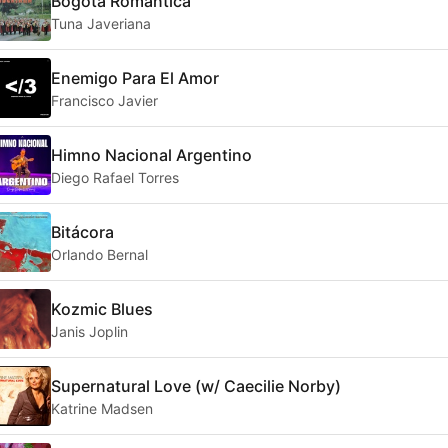
Bogotá Romántica
Tuna Javeriana
Enemigo Para El Amor
Francisco Javier
Himno Nacional Argentino
Diego Rafael Torres
Bitácora
Orlando Bernal
Kozmic Blues
Janis Joplin
Supernatural Love (w/ Caecilie Norby)
Katrine Madsen