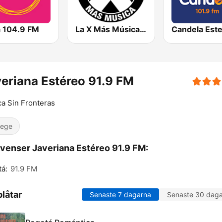
a 104.9 FM
La X Más Música 103.9 FM
eriana Estéreo 91.9 FM
a Sin Fronteras
lege
venser Javeriana Estéreo 91.9 FM:
á:
91.9 FM
låtar
Senaste 7 dagarna
Senaste 30 dag