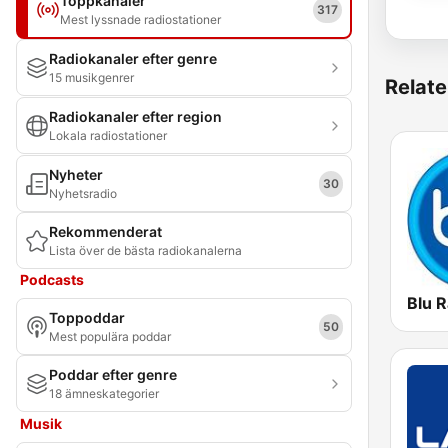
Toppkanaler
317
Mest lyssnade radiostationer
Radiokanaler efter genre
15 musikgenrer
Relate
Radiokanaler efter region
Lokala radiostationer
Nyheter
30
Nyhetsradio
Rekommenderat
Lista över de bästa radiokanalerna
Podcasts
Blu R
Toppoddar
50
Mest populära poddar
Poddar efter genre
18 ämneskategorier
Musik