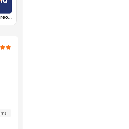
Candela Estereo 101.9 FM
arna