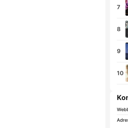
7
8
9
10
Kon
Webb
Adre