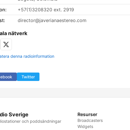
on:
+57(1)3208320 ext. 2919
st:
director@javerianaestereo.com
ala nätverk
tera denna radioinformation
cebook
Twitter
dio Sverige
Resurser
Broadcasters
iostationer och poddsändningar
Widgets