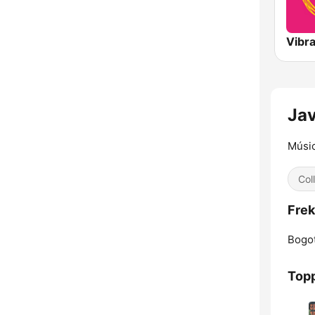
Vibr
Jav
Músic
Col
Frek
Bogot
Topp