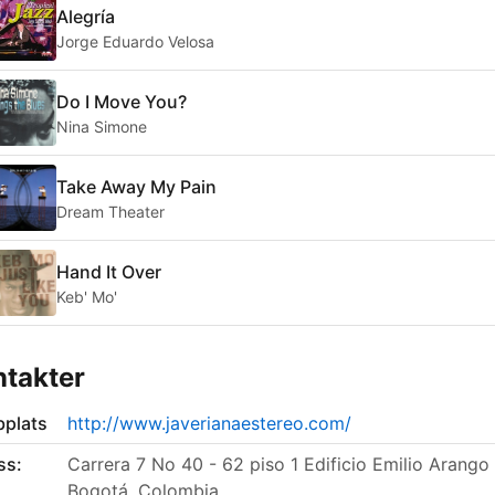
Alegría
Jorge Eduardo Velosa
Do I Move You?
Nina Simone
Take Away My Pain
Dream Theater
Hand It Over
Keb' Mo'
takter
plats
http://www.javerianaestereo.com/
ss:
Carrera 7 No 40 - 62 piso 1 Edificio Emilio Arango 
Bogotá, Colombia