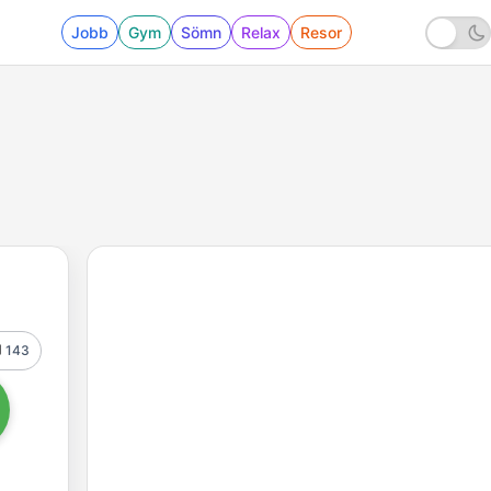
Jobb
Gym
Sömn
Relax
Resor
143