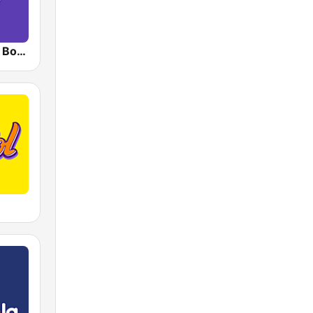
RadioAcktiva Bogotá