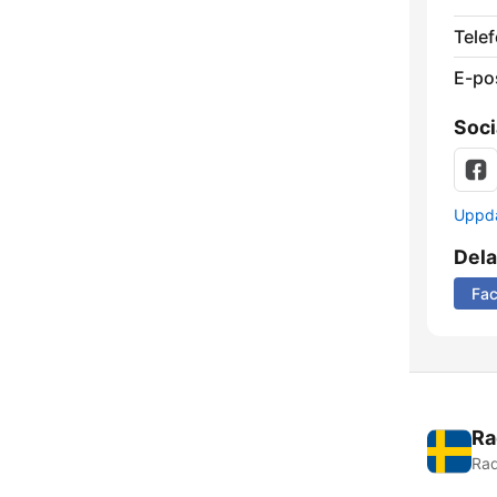
Telef
E-po
Soci
Uppda
Dela
Fa
Ra
Rad