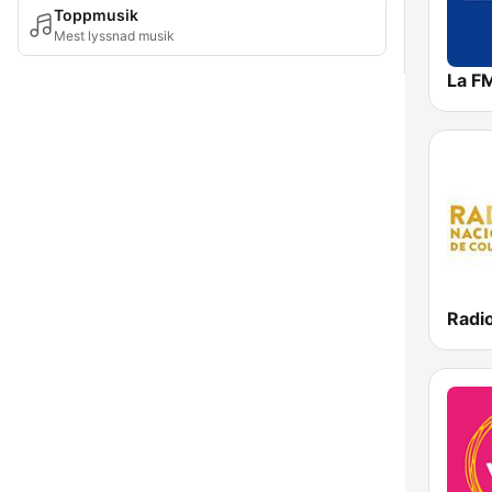
Toppmusik
Mest lyssnad musik
La F