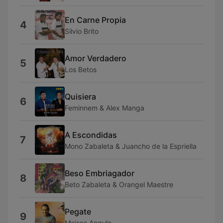
En Carne Propia
4
Silvio Brito
Amor Verdadero
5
Los Betos
Quisiera
6
Feminnem & Alex Manga
A Escondidas
7
Mono Zabaleta & Juancho de la Espriella
Beso Embriagador
8
Beto Zabaleta & Orangel Maestre
Pegate
9
Moises Angulo