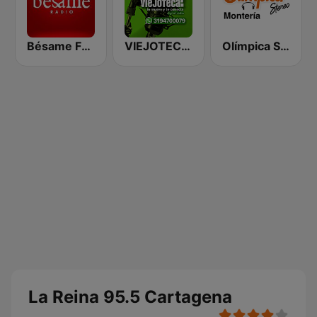
Bésame FM Bogotá
VIEJOTECA "para Beber y Gozar"
Olímpica Stereo Montería 90.5 FM
La Reina 95.5 Cartagena