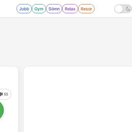
Jobb
Gym
Sömn
Relax
Resor
55