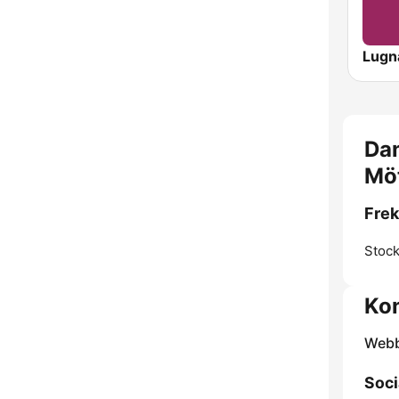
Lugna
Dan
Mö
Frek
Stoc
Kon
Webb
Soci