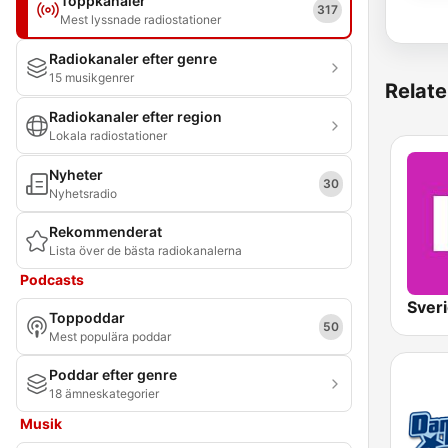
Toppkanaler
317
Mest lyssnade radiostationer
Radiokanaler efter genre
15 musikgenrer
Relate
Radiokanaler efter region
Lokala radiostationer
Nyheter
30
Nyhetsradio
Rekommenderat
Lista över de bästa radiokanalerna
Podcasts
Toppoddar
50
Mest populära poddar
Poddar efter genre
18 ämneskategorier
Musik