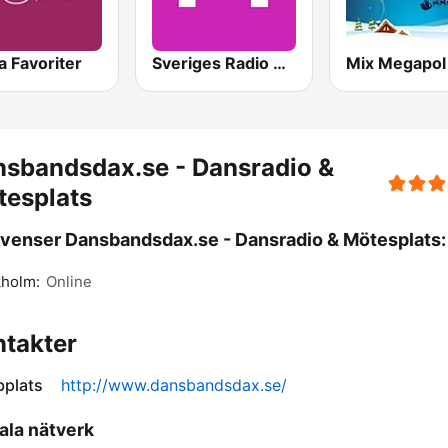
 Favoriter
Sveriges Radio P4 Göteborg
Mix Megapol 
sbandsdax.se - Dansradio &
tesplats
venser Dansbandsdax.se - Dansradio & Mötesplats:
kholm:
Online
takter
plats
http://www.dansbandsdax.se/
ala nätverk