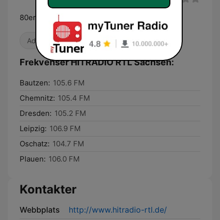
80er, 90er, 100 % Sachsensound
Adult contemporary
80-tal
Frekvenser HITRADIO RTL Sachsen:
Bautzen:
105.6 FM
Chemnitz:
105.4 FM
Dresden:
105.2 FM
Leipzig:
106.9 FM
Oschatz:
104.7 FM
Plauen:
106.0 FM
Kontakter
Webbplats
http://www.hitradio-rtl.de/