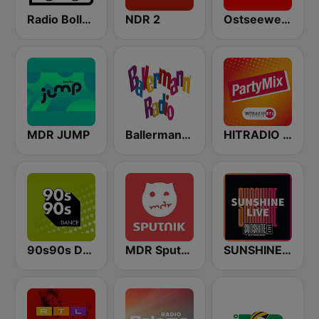
Radio Bollerwagen
NDR 2
Ostseewelle Hit-Radio 105.6
MDR JUMP
Ballermann Radio
HITRADIO RTL PartyMix
90s90s Dance
MDR Sputnik
SUNSHINE LIVE