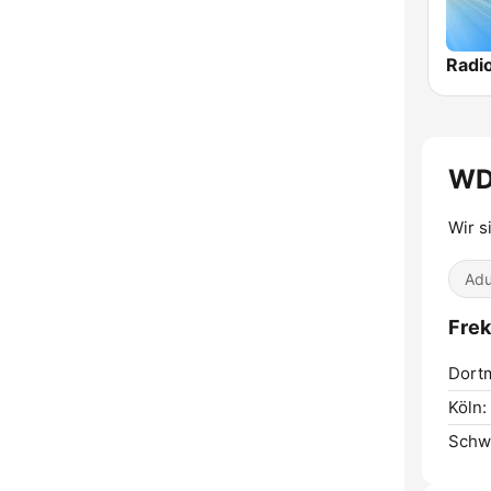
Radi
WD
Wir s
Adu
Frek
Dort
Köln:
Schw