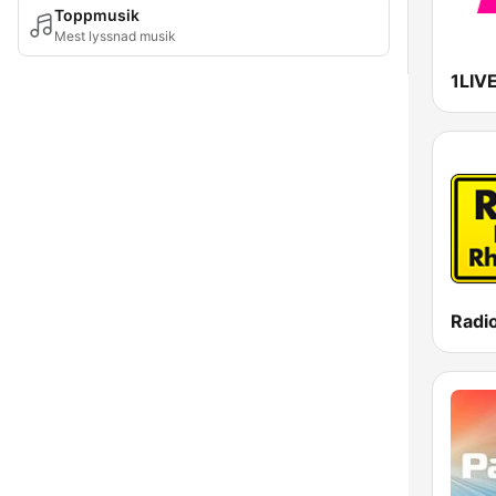
Toppmusik
Mest lyssnad musik
1LIV