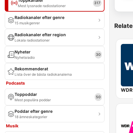
Toppkanaler
317
Mest lyssnade radiostationer
Radiokanaler efter genre
15 musikgenrer
Relate
Radiokanaler efter region
Lokala radiostationer
Nyheter
30
Nyhetsradio
Rekommenderat
Lista över de bästa radiokanalerna
Podcasts
WDR
Toppoddar
50
Mest populära poddar
Poddar efter genre
18 ämneskategorier
Musik