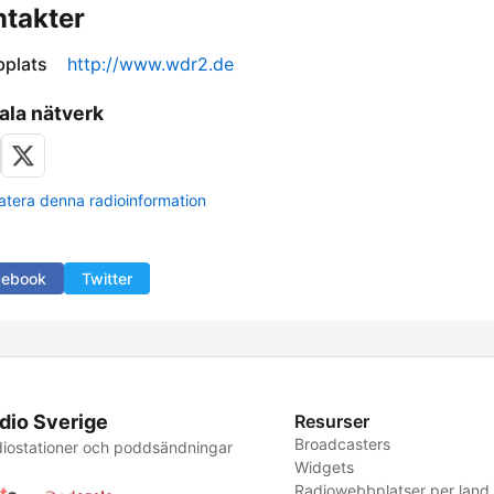
takter
plats
http://www.wdr2.de
ala nätverk
tera denna radioinformation
cebook
Twitter
dio Sverige
Resurser
Broadcasters
iostationer och poddsändningar
Widgets
Radiowebbplatser per land