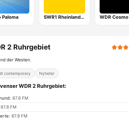
o Paloma
SWR1 Rheinland-Pfalz
WDR Cosmo
R 2 Ruhrgebiet
ind der Westen.
lt contemporary
Nyheter
venser WDR 2 Ruhrgebiet:
mund:
87.8 FM
87.8 FM
erte:
87.8 FM