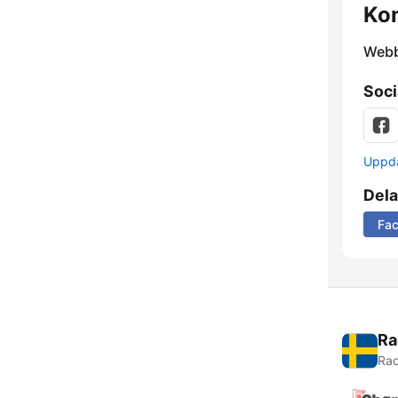
Kon
Webb
Soci
Uppda
Dela
Fa
Ra
Rad