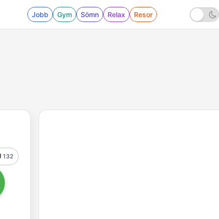
Jobb
Gym
Sömn
Relax
Resor
132