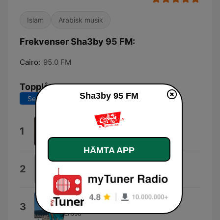
Islam
Arabisk musik
Frekvenser Sha3by 95 FM:
Cairo:
95.0 FM
Topplåtar
Sha3by 95 FM
Senaste 7 dagarna
Senaste 30 dagarna
تامر حسني
1
CAP MAN
HÄMTA APP
Sarışınım
2
Gülşen
Saharna Ya Lail
3
Elissa