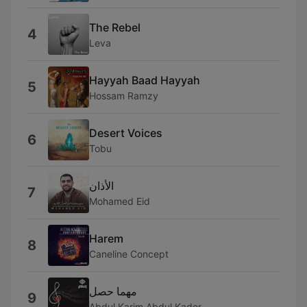
The Rebel
4
Leva
Hayyah Baad Hayyah
5
Hossam Ramzy
Desert Voices
6
Tobu
الأذان
7
Mohamed Eid
Harem
8
Caneline Concept
مهما حصل
9
Abdul Karim Abdul Kader