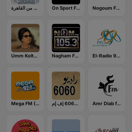
إذاعة القرآن الكريم من القاهرة
On Sport FM
Nogoum FM 100.6 (نجوم فم)
El-Radio‎ 9090 (الراديو٩٠٩٠)
Nagham FM 105.3 (نغم إف إم)
Umm Kolthoum راديو أم كلثوم
Amr Diab fm عمرو دياب
راديو 6060 إف إم
Mega FM (ميجا إف إم)