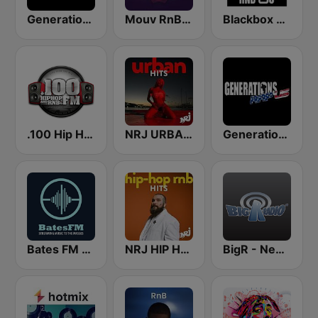
Generations R&B
Mouv RnB & Soul
Blackbox RnB US
.100 Hip Hop and RNB.FM
NRJ URBAN HITS
Generations Rap US
Bates FM - R&B
NRJ HIP HOP RNB HITS
BigR - New R&B Hits