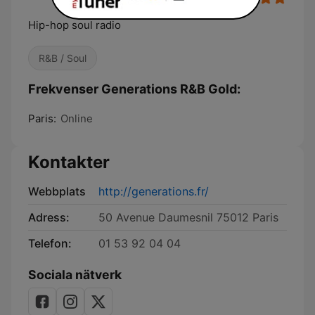
Hip-hop soul radio
R&B / Soul
Frekvenser Generations R&B Gold:
Paris:
Online
Kontakter
Webbplats
http://generations.fr/
Adress:
50 Avenue Daumesnil 75012 Paris
Telefon:
01 53 92 04 04
Sociala nätverk