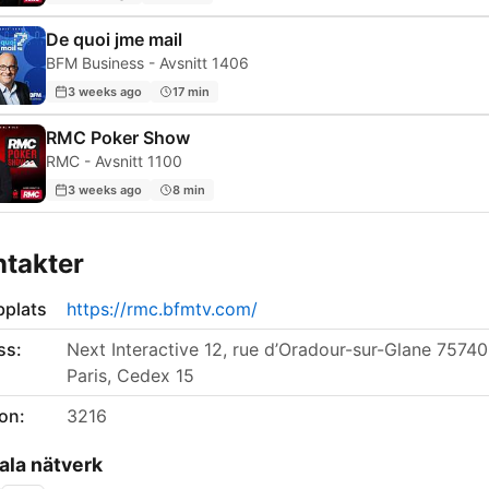
De quoi jme mail
BFM Business - Avsnitt 1406
3 weeks ago
17 min
RMC Poker Show
RMC - Avsnitt 1100
3 weeks ago
8 min
takter
plats
https://rmc.bfmtv.com/
ss:
Next Interactive 12, rue d’Oradour-sur-Glane 75740
Paris, Cedex 15
on:
3216
ala nätverk