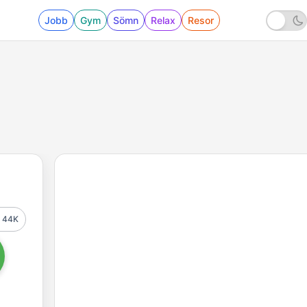
Jobb
Gym
Sömn
Relax
Resor
44K