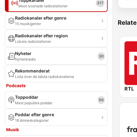
Toppkanaler
317
Mest lyssnade radiostationer
Radiokanaler efter genre
Relate
15 musikgenrer
Radiokanaler efter region
Lokala radiostationer
Nyheter
30
Nyhetsradio
Rekommenderat
Lista över de bästa radiokanalerna
Podcasts
RTL
Toppoddar
50
Mest populära poddar
Poddar efter genre
18 ämneskategorier
Musik