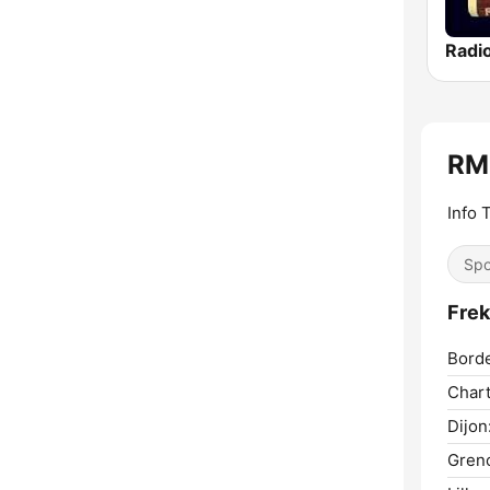
Radi
RM
Info 
Spo
Fre
Bord
Chart
Dijon
Greno