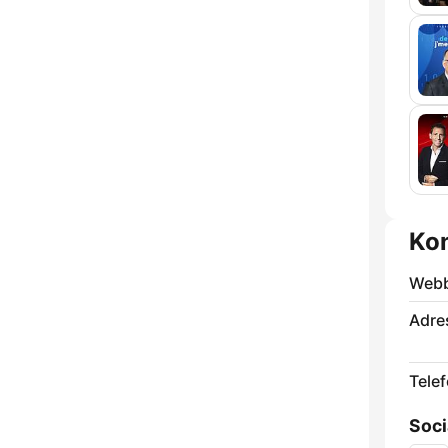
Kon
Webb
Adre
Telef
Soci