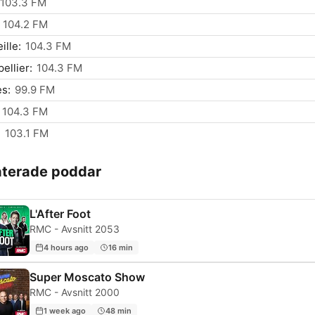
103.3 FM
104.2 FM
ille:
104.3 FM
ellier:
104.3 FM
s:
99.9 FM
104.3 FM
:
103.1 FM
aterade poddar
L'After Foot
RMC - Avsnitt 2053
4 hours ago
16 min
Super Moscato Show
RMC - Avsnitt 2000
1 week ago
48 min