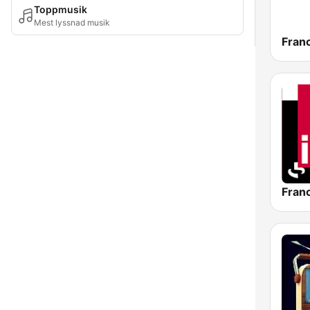
Toppmusik
Mest lyssnad musik
Franc
Franc