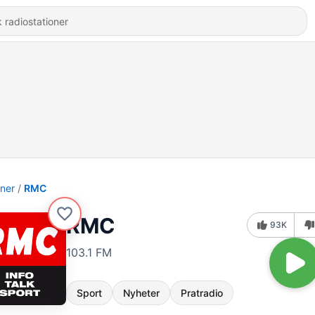
oner
RMC
RMC
93K
103.1 FM
Sport
Nyheter
Pratradio