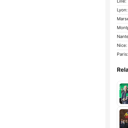
Lille:
Lyon:
Marse
Montp
Nante
Nice:
Paris
Rel