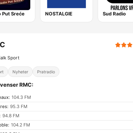
o Put Sreće
NOSTALGIE
Sud Radio
C
Talk Sport
rt
Nyheter
Pratradio
kvenser RMC:
eaux:
104.3 FM
res:
95.3 FM
:
94.8 FM
ble:
104.2 FM