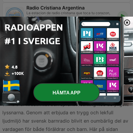
Radio Cristiana Argentina
La estacion de radio cristiana que toca tu corazon,
Kristen
Adult contemporary
Barnmusik
232
Online
RMF Baby dla dzieci
Barnmusik
46
Online
Barnmusik spelar en central roll i uppväxten för många i
HÄMTA APP
Sverige, då den inte bara underhåller utan också
stimulerar kreativitet och språkutveckling hos de yngsta
lyssnarna. Genom att erbjuda en trygg och lekfull
ljudmiljö har svensk barnradio blivit en oumbärlig del av
vardagen för både föräldrar och barn. Här på sidan