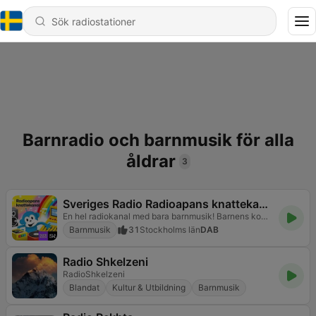
Barnradio och barnmusik för alla
åldrar
3
Sveriges Radio Radioapans knattekanal
En hel radiokanal med bara barnmusik! Barnens kompis Radioapan håller dig sällskap mellan låtarna.
Barnmusik
31
Stockholms län
DAB
Radio Shkelzeni
RadioShkelzeni
Blandat
Kultur & Utbildning
Barnmusik