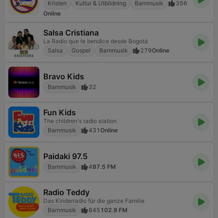
Kristen
Kultur & Utbildning
Barnmusik
356
Online
Salsa Cristiana
La Radio que te bendice desde Bogotá
Salsa
Gospel
Barnmusik
279
Online
Bravo Kids
Barnmusik
32
Fun Kids
The children's radio station
Barnmusik
431
Online
Paidaki 97.5
Barnmusik
4
97.5 FM
Radio Teddy
Das Kinderradio für die ganze Familie
Barnmusik
845
102.9 FM