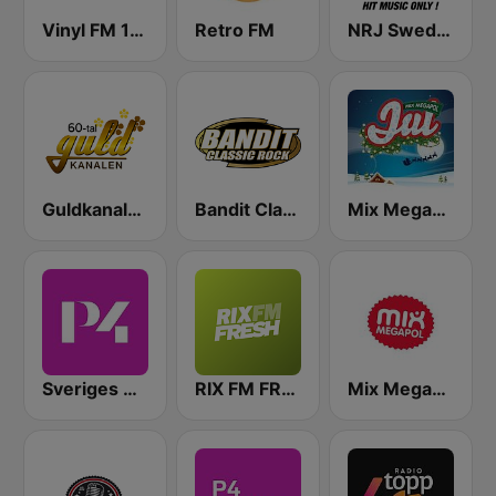
Vinyl FM 107
Retro FM
NRJ Sweden
Guldkanalen 60-tal
Bandit Classic Rock
Mix Megapol Jul
Sveriges Radio P4 Malmöhus
RIX FM FRESH
Mix Megapol