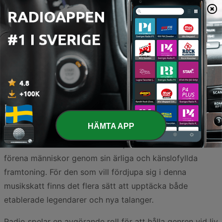
Bluesmusik har en lång och färgstark historia i Sverige,
och genren lever vidare genom passionerade musiker
och hängivna lyssnare över hela landet. Den svenska
bluesscenen präglas av en unik blandning av klassisk
amerikansk blues och en gnutta nordisk melankoli, vilket
skapar ett sound som är både tidlöst och personligt.
HÄMTA APP
Från rökiga klubbar i storstäderna till stora
sommarfestivaler i mindre orter, fortsätter bluesen att
förena människor genom sin ärliga och känslofyllda
framtoning. För den som vill fördjupa sig i denna
musikskatt finns det flera sätt att upptäcka både
etablerade legendarer och nya talanger.
Radio spelar en avgörande roll för att hålla genren vid liv