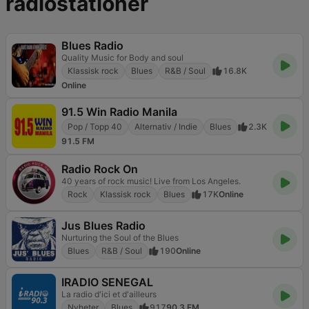
radiostationer
Blues Radio
Quality Music for Body and soul
Klassisk rock
Blues
R&B / Soul
16.8K
Online
91.5 Win Radio Manila
Pop / Topp 40
Alternativ / Indie
Blues
2.3K
91.5 FM
Radio Rock On
40 years of rock music! Live from Los Angeles.
Rock
Klassisk rock
Blues
17K
Online
Jus Blues Radio
Nurturing the Soul of the Blues
Blues
R&B / Soul
190
Online
IRADIO SENEGAL
La radio d'ici et d'ailleurs
Nyheter
Blues
917
90.3 FM