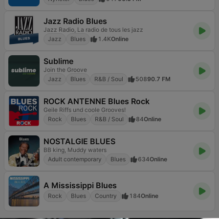
Jazz Radio Blues
Jazz Radio, La radio de tous les jazz
Jazz
Blues
1.4K
Online
Sublime
Join the Groove
Jazz
Blues
R&B / Soul
508
90.7 FM
ROCK ANTENNE Blues Rock
Geile Riffs und coole Grooves!
Rock
Blues
R&B / Soul
84
Online
NOSTALGIE BLUES
BB king, Muddy waters
Adult contemporary
Blues
634
Online
A Mississippi Blues
Rock
Blues
Country
184
Online