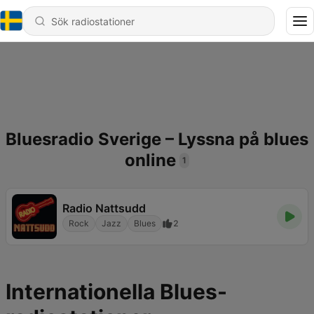
Bluesradio Sverige – Lyssna på blues
online
1
Radio Nattsudd
Rock
Jazz
Blues
2
Internationella Blues-