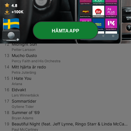
Olivia Dean
9
Dai Dai Dai
Robertino
10
Hamseda (Googoosh / Persian Medley)
Shanee
HÄMTA APP
11
Händerna Mot Himlen
Petra Marklund
12
Midnight Sun
Petter Larsson
13
Mucho Gusto
Percy Faith and His Orchestra
14
Mitt hjärta är redo
Petra Juteräng
15
I Hate You
Ariana
16
Eldvakt
Lars Winnerbäck
17
Sommartider
Gyllene Tider
18
Summer of '69
Bryan Adams
19
Beautiful Night (feat. Jeff Lynne, Ringo Starr & Linda McCartney)
Paul McCartney