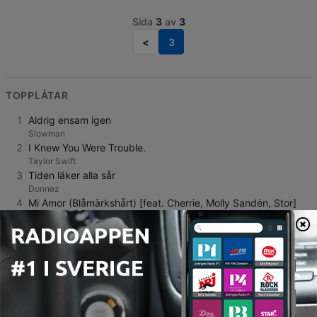
Sida
3
av
3
<
3
TOPPLÅTAR
1
Aldrig ensam igen
Slowman
2
I Knew You Were Trouble.
Taylor Swift
3
Tiden läker alla sår
Donnez
4
Mi Amor (Blåmärkshårt) [feat. Cherrie, Molly Sandén, Stor]
Miriam Bryant
5
Ex
Kerstin Ljungström
6
Overkill
Holly Humberstone
7
I Get It
Meghan Trainor
8
Dangerously Easy