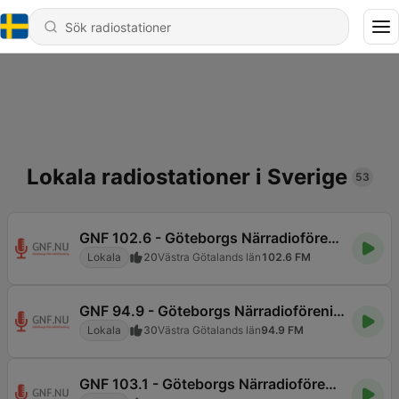
Lokala radiostationer i Sverige
53
GNF 102.6 - Göteborgs Närradioförening
Lokala
20
Västra Götalands län
102.6 FM
GNF 94.9 - Göteborgs Närradioförening
Lokala
30
Västra Götalands län
94.9 FM
GNF 103.1 - Göteborgs Närradioförening