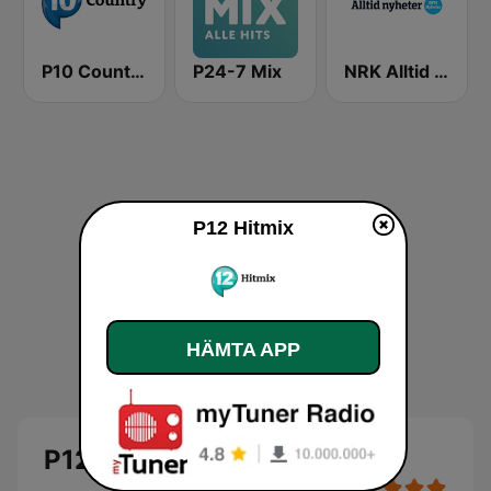
P10 Country
P24-7 Mix
NRK Alltid Nyheter
P12 Hitmix
HÄMTA APP
P12 Hitmix