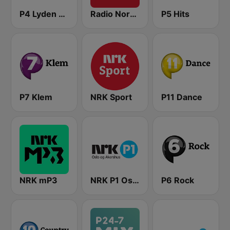
P4 Lyden av Norge
Radio Norge
P5 Hits
P7 Klem
NRK Sport
P11 Dance
NRK mP3
NRK P1 Oslo og Akershus
P6 Rock