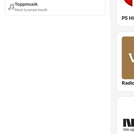
Toppmusik
Mest lyssnad musik
P5 Hi
Radio