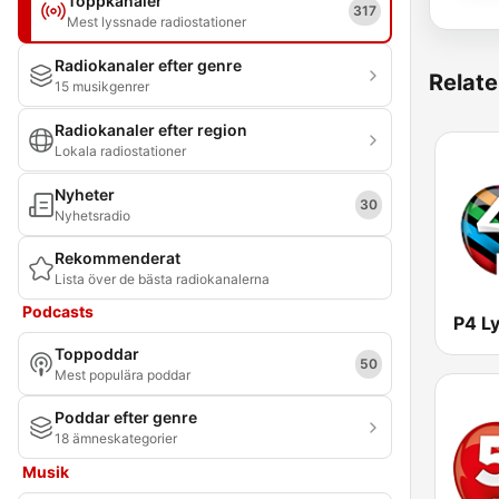
Toppkanaler
317
Mest lyssnade radiostationer
Radiokanaler efter genre
Relate
15 musikgenrer
Radiokanaler efter region
Lokala radiostationer
Nyheter
30
Nyhetsradio
Rekommenderat
Lista över de bästa radiokanalerna
Podcasts
Toppoddar
50
Mest populära poddar
Poddar efter genre
18 ämneskategorier
Musik