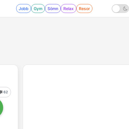
Jobb
Gym
Sömn
Relax
Resor
62