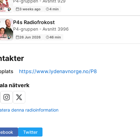
P4-gruppen - Avsnitt 929
3 weeks ago
4 min
P4s Radiofrokost
P4-gruppen - Avsnitt 3996
26 Jun 2026
46 min
takter
plats
https://www.lydenavnorge.no/P8
ala nätverk
tera denna radioinformation
cebook
Twitter