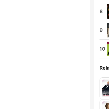
8
9
10
Rel