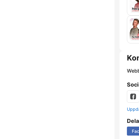
Kon
Webb
Soci
Uppda
Dela
Fa