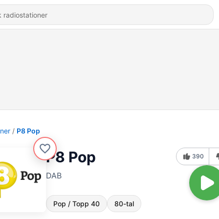
oner
P8 Pop
P8 Pop
390
DAB
Pop / Topp 40
80-tal