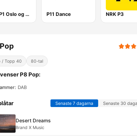
NRK P1 Oslo og Akershus
P11 Dance
NRK P3
 Pop
 / Topp 40
80-tal
venser P8 Pop:
hammer:
DAB
låtar
Senaste 7 dagarna
Senaste 30 dag
Desert Dreams
Brand X Music