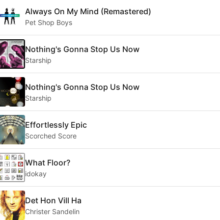
Always On My Mind (Remastered)
Pet Shop Boys
Nothing's Gonna Stop Us Now
Starship
Nothing's Gonna Stop Us Now
Starship
Effortlessly Epic
Scorched Score
What Floor?
idokay
Det Hon Vill Ha
Christer Sandelin