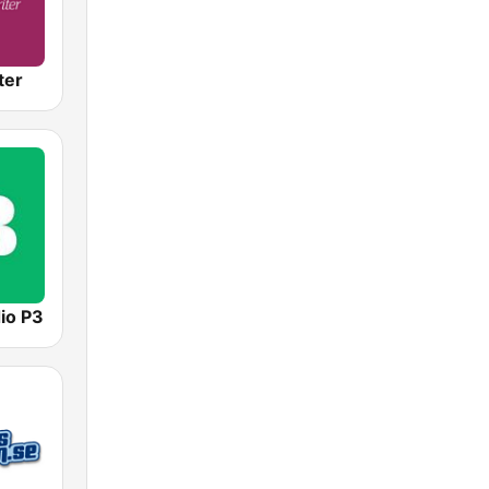
ter
io P3