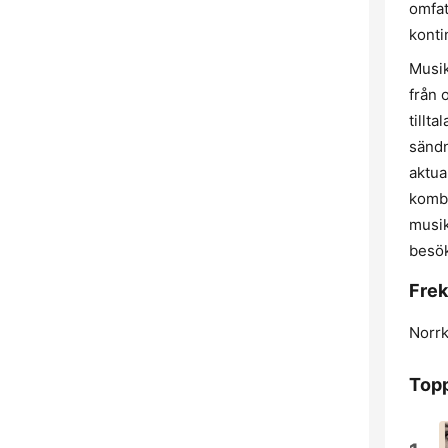
omfat
konti
Musik
från 
tillt
sändn
aktua
kombi
musik
besök
Frek
Norrk
Topp