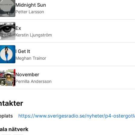
Midnight Sun
Petter Larsson
Ex
Kerstin Ljungström
I Get It
Meghan Trainor
November
Pernilla Andersson
takter
plats
https://www.sverigesradio.se/nyheter/p4-ostergot
ala nätverk