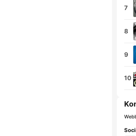
7
8
9
10
Kon
Webb
Soci