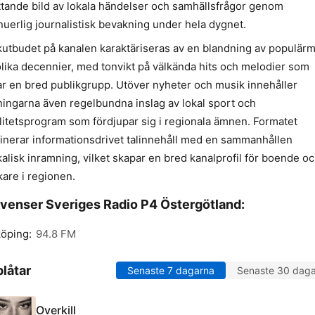
tande bild av lokala händelser och samhällsfrågor genom
nuerlig journalistisk bevakning under hela dygnet.
utbudet på kanalen karaktäriseras av en blandning av populär
olika decennier, med tonvikt på välkända hits och melodier som
alar en bred publikgrupp. Utöver nyheter och musik innehåller
ingarna även regelbundna inslag av lokal sport och
litetsprogram som fördjupar sig i regionala ämnen. Formatet
nerar informationsdrivet talinnehåll med en sammanhållen
alisk inramning, vilket skapar en bred kanalprofil för boende o
are i regionen.
venser Sveriges Radio P4 Östergötland:
öping:
94.8 FM
låtar
Senaste 7 dagarna
Senaste 30 dag
Overkill