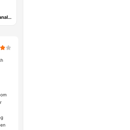
Dansbandskanalen
ch
 som
r
ng
 en