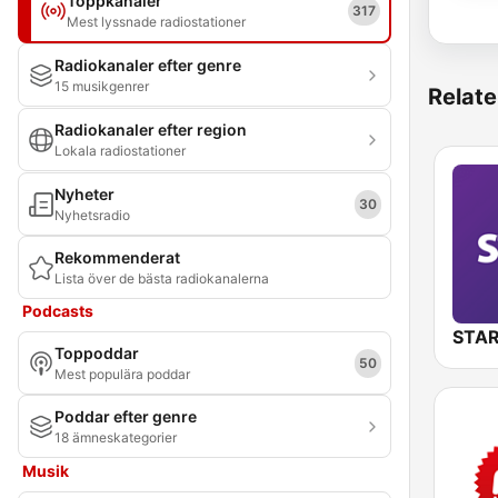
Toppkanaler
317
Mest lyssnade radiostationer
Radiokanaler efter genre
15 musikgenrer
Relate
Radiokanaler efter region
Lokala radiostationer
Nyheter
30
Nyhetsradio
Rekommenderat
Lista över de bästa radiokanalerna
Podcasts
STAR
Toppoddar
50
Mest populära poddar
Poddar efter genre
18 ämneskategorier
Musik