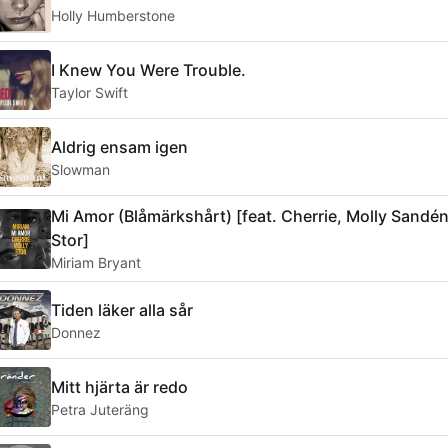
Holly Humberstone
I Knew You Were Trouble.
Taylor Swift
Aldrig ensam igen
Slowman
Mi Amor (Blåmärkshårt) [feat. Cherrie, Molly Sandén
Stor]
Miriam Bryant
Tiden läker alla sår
Donnez
Mitt hjärta är redo
Petra Juteräng