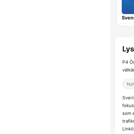
Sven
Lys
P4 Ös
välkä
Nyh
Sveri
fokus
som e
trafi
Linkö