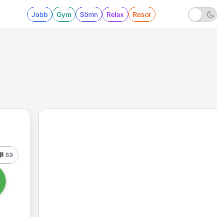
Jobb
Gym
Sömn
Relax
Resor
69