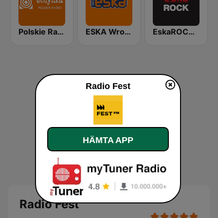
Polskie Radio Program I (PR1) Jedynka
ESKA Wrocław
EskaROCK Warszawa
Radio Fest
HÄMTA APP
Radio Fest