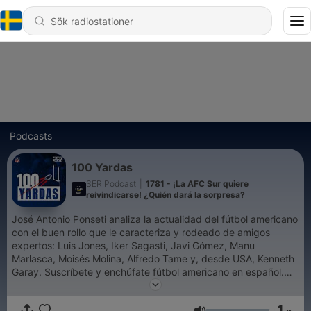
Podcasts
100 Yardas
SER Podcast
|
1781 - ¡La AFC Sur quiere
reivindicarse! ¿Quién dará la sorpresa?
José Antonio Ponseti analiza la actualidad del fútbol americano
con el buen rollo que le caracteriza y rodeado de amigos
expertos: Luis Jones, Iker Sagasti, Javi Gómez, Manu
Marlasca, Moisés Molina, Alfredo Tame y, desde USA, Kenneth
Garay. Suscríbete y enchúfate fútbol americano en español.
Disponible los martes a partir de las 17:00.
1