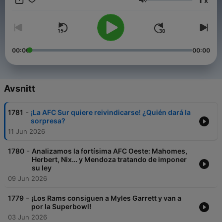
x
Volym
00:00
00:00
Avsnitt
-
1781
¡La AFC Sur quiere reivindicarse! ¿Quién dará la
sorpresa?
11 Jun 2026
-
1780
Analizamos la fortísima AFC Oeste: Mahomes,
Herbert, Nix… y Mendoza tratando de imponer
su ley
09 Jun 2026
-
1779
¡Los Rams consiguen a Myles Garrett y van a
por la Superbowl!
03 Jun 2026