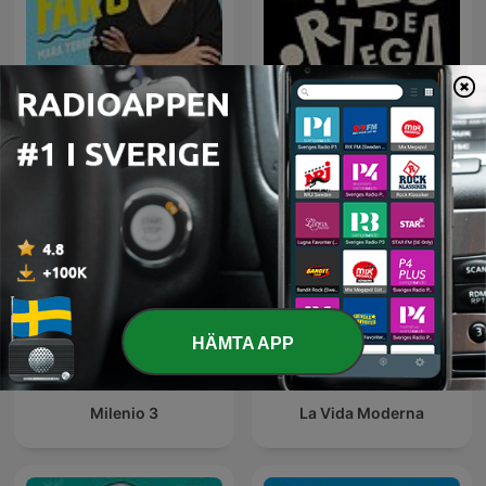
El Faro
Las Noches de Ortega
HÄMTA APP
Milenio 3
La Vida Moderna