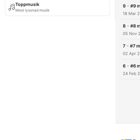
Toppmusik
-
9
#9 m
Mest lyssnad musik
18 Mar 
-
8
#8 m
05 Nov 
-
7
#7 m
02 Apr 
-
6
#6 m
24 Feb 