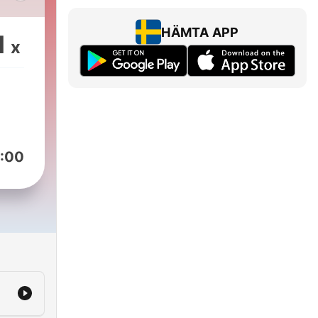
ng
n
HÄMTA APP
1
x
en
er,
ion
and
her
:00
em
um