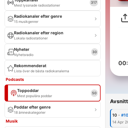
317
Mest lyssnade radiostationer
Radiokanaler efter genre
15 musikgenrer
Radiokanaler efter region
Lokala radiostationer
Nyheter
30
Nyhetsradio
00
Rekommenderat
Lista över de bästa radiokanalerna
Podcasts
Toppoddar
50
Mest populära poddar
Avsnitt
Poddar efter genre
18 ämneskategorier
-
10
#10
Musik
14 Apr 