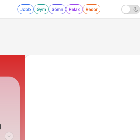
Jobb
Gym
Sömn
Relax
Resor
d