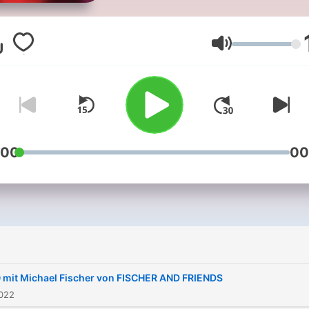
schaffen es Marken, Haltu
zu zeigen, sich von andere
abzuheben – und die Herz
Volym
von Menschen mit relevant
faszinierender Kommunikat
zu erobern? In „120 bpm“ –
dem Podcast von Fischer 
Friends, geht Michael Fisc
:00
00
der Sache auf den Grund.
Immer gemeinsam mit ein
Gast, der reichlich Beef z
Marketing-Senf gibt.
 mit Michael Fischer von FISCHER AND FRIENDS
2022