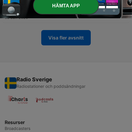
HÄMTA APP
-
2
La grossesse
09 Jun 2020
Visa fler avsnitt
Radio Sverige
Radiostationer och poddsändningar
Resurser
Broadcasters