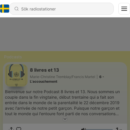
Podcasts
8 livres et 13
Marie-Christine Tremblay/Francis Martel
|
6 -
L'accouchement
Bienvenue sur notre Podcast 8 livres et 13. Nous sommes un
couple dans la fin vingtaine, début trentaine qui a fait son
entrée dans le monde de la parentalité le 22 décembre 2019
avec l'arrivée de notre petit garçon. Puisque notre garçon et
tout le monde qui l'entoure font parti de nos conversations
quotidiennes, nous avons décidé de vous partager les
évènements marquants depuis l'apparition du fameux test
1