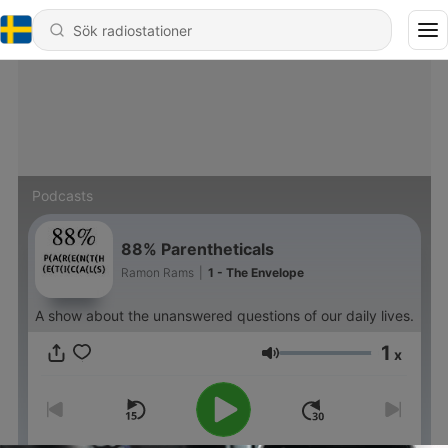
Podcasts
88% Parentheticals
Ramon Rams
|
1 - The Envelope
A show about the unanswered questions of our daily lives.
1
x
Volym