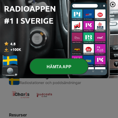
00:00
00:00
Avsnitt
-
1
The Envelope
02 Apr 2019
HÄMTA APP
Radio Sverige
Radiostationer och poddsändningar
Resurser