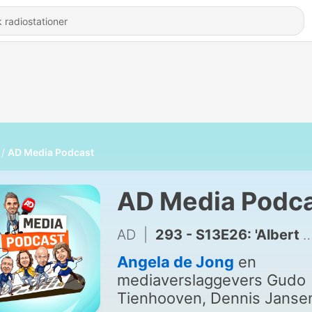
AD Media Podcast
AD Media Podc
AD
|
293 - S13E26: 'Albert Verlinde en Paul de Leeuw moeten gewoon doen waarvoor ze aangenomen zijn!'
Angela de Jong
en
mediaverslaggevers Gudo
Tienhooven, Dennis Janse