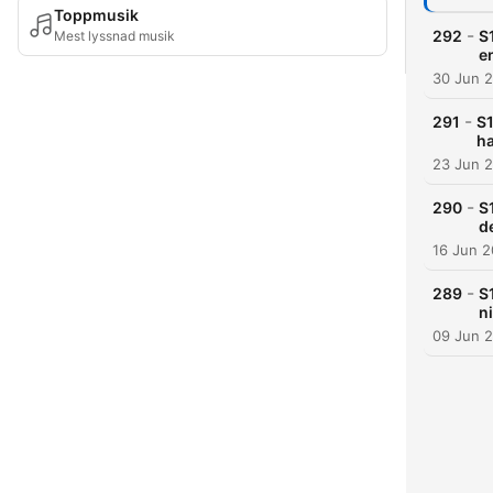
Toppmusik
-
292
S
Mest lyssnad musik
e
30 Jun 
-
291
S1
h
23 Jun 
-
290
S
d
16 Jun 
-
289
S
ni
09 Jun 