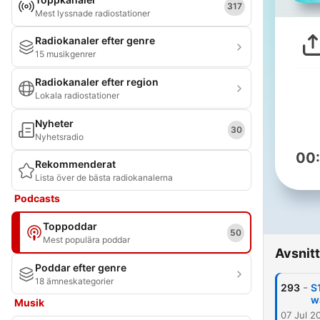
317
Mest lyssnade radiostationer
Radiokanaler efter genre
15 musikgenrer
Radiokanaler efter region
Lokala radiostationer
Nyheter
30
Nyhetsradio
00
Rekommenderat
Lista över de bästa radiokanalerna
Podcasts
Toppoddar
50
Mest populära poddar
Avsnitt
Poddar efter genre
18 ämneskategorier
-
293
S
w
Musik
07 Jul 2