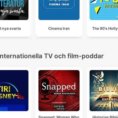
t nya svarta
Cinema Iran
The 90's Holl
Internationella TV och film-poddar
Snapped: Women Who
Historias Bíbl