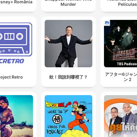
Disney+ România
Murder
Película
アフター6ジャ
oject Retro
欸！我說到哪裡了？
ン 2