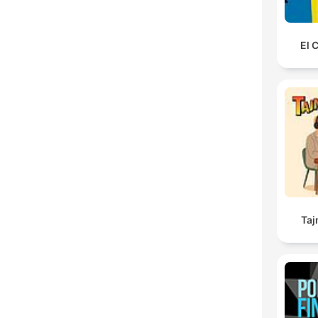
El 
Taj