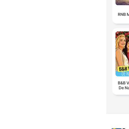
RNB M
B&B V
De N