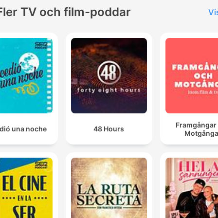
Fler TV och film-poddar
Vi
Framgångar
dió una noche
48 Hours
Motgånga