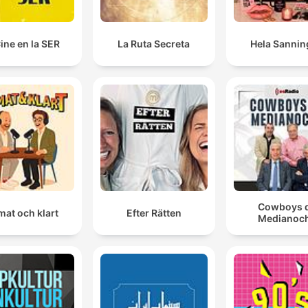
Cine en la SER
La Ruta Secreta
Hela Sannin
Cowboys 
mat och klart
Efter Rätten
Medianoc