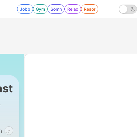
Jobb
Gym
Sömn
Relax
Resor
ast
n en