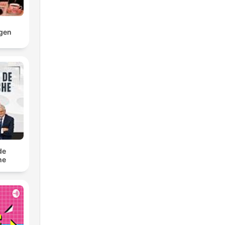
gen
de
he