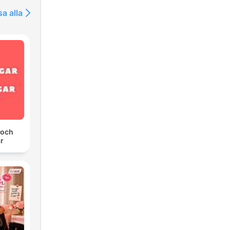
sa alla
 och
r