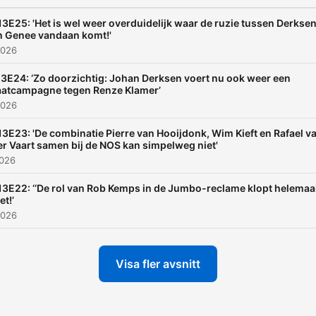
13E25: 'Het is wel weer overduidelijk waar de ruzie tussen Derkse
n Genee vandaan komt!'
2026
3E24: ‘Zo doorzichtig: Johan Derksen voert nu ook weer een
aatcampagne tegen Renze Klamer’
2026
13E23: 'De combinatie Pierre van Hooijdonk, Wim Kieft en Rafael v
er Vaart samen bij de NOS kan simpelweg niet'
2026
13E22: ‘‘De rol van Rob Kemps in de Jumbo-reclame klopt helemaa
et!’
2026
Visa fler avsnitt