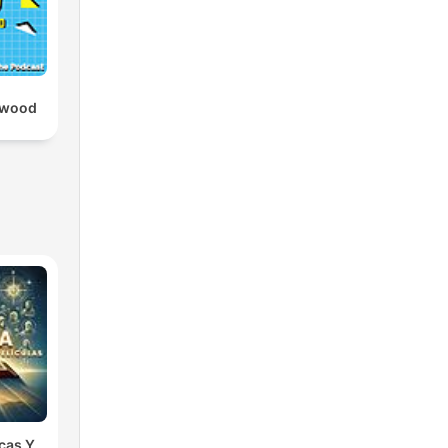
ywood
icas Y