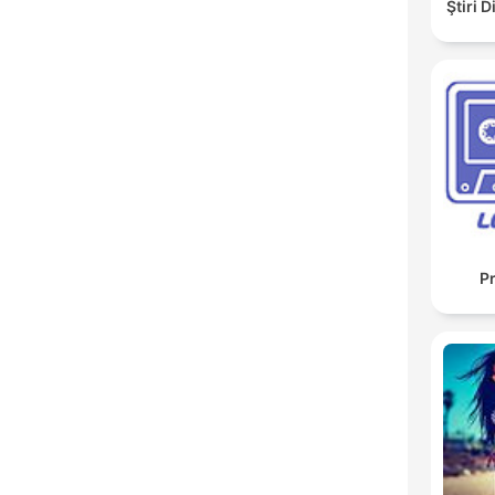
Ştiri 
Pr