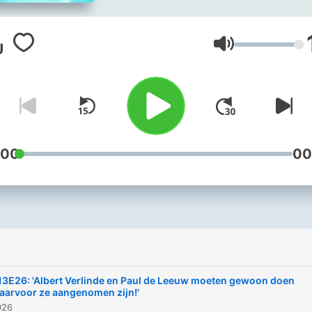
Mark den Blanken besprek
wekelijks zaken in de
mediawereld. De presentati
Volym
in handen van Manuel
Venderbos.
Meer medianieuws? Ga na
AD.nl/show
:00
00
13E26: 'Albert Verlinde en Paul de Leeuw moeten gewoon doen
aarvoor ze aangenomen zijn!'
026