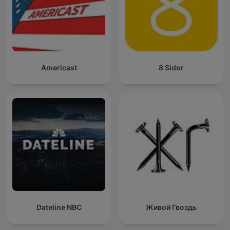
Americast
8 Sidor
Dateline NBC
Живой Гвоздь