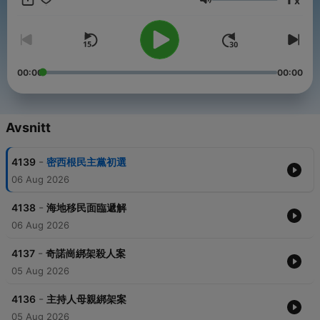
x
半個時事專家！節目的官方粉絲頁每日更新話題和資訊
Volym
https://www.facebook.com/1300todaystopic 歡迎各種圍觀轉
發！(節目版權所屬MRBI KAZN AM1300中文廣播電台
www.AM1300.com ）
00:00
00:00
Avsnitt
-
4139
密西根民主黨初選
06 Aug 2026
-
4138
海地移民面臨遞解
06 Aug 2026
-
4137
奇諾崗綁架殺人案
05 Aug 2026
-
4136
主持人母親綁架案
05 Aug 2026