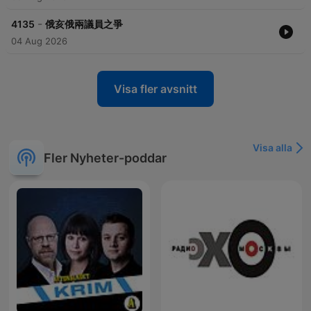
-
4135
俄亥俄兩議員之爭
04 Aug 2026
Visa fler avsnitt
Visa alla
Fler Nyheter-poddar