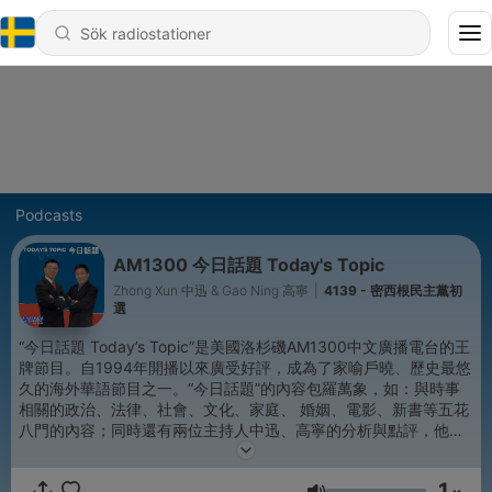
Podcasts
AM1300 今日話題 Today's Topic
Zhong Xun 中迅 & Gao Ning 高寧
|
4139 - 密西根民主黨初
選
“今日話題 Today’s Topic”是美國洛杉磯AM1300中文廣播電台的王
牌節目。自1994年開播以來廣受好評，成為了家喻戶曉、歷史最悠
久的海外華語節目之一。“今日話題”的內容包羅萬象，如：與時事
相關的政治、法律、社會、文化、家庭、 婚姻、電影、新書等五花
八門的內容；同時還有兩位主持人中迅、高寧的分析與點評，他們
的獨特風格令節目輕松又有趣！只需要花一點點時間，就能掌握天
下大事，而且是必須知道的時事話題！不誇張的說，聽了節目秒變
1