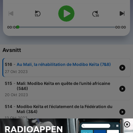
Afrique* + FM Paris*, à 08h10 TU) * = une semaine sur deux ;
et à 22h10 TU vers toutes cibles.
À partir du 4 novembre 2023,
l'émission sera remplacée provisoirement par des diffusions de
podcasts.
00:00
00:00
Avsnitt
-
516
Au Mali, la réhabilitation de Modibo Keïta (7&8)
27 Okt 2023
-
515
Mali: Modibo Keïta en quête de l’unité africaine
(5&6)
20 Okt 2023
-
514
Modibo Keïta et l’éclatement de la Fédération du
Mali (3&4)
13 Okt 2023
-
513
Modibo Keïta: la naissance de la République