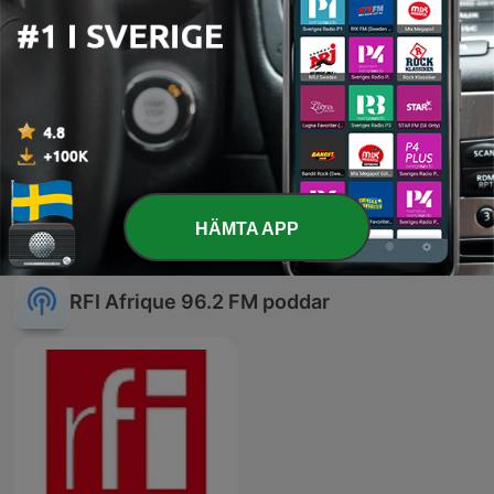
soudanaise (1&2)
06 Okt 2023
-
512
Au Mozambique, disparition du leader
charismatique Samora Machel (7&8)
29 Sep 2023
Visa fler avsnitt
HÄMTA APP
RFI Afrique 96.2 FM poddar