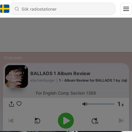
Podcasts
BALLADS 1 Album Review
ella hamburger
|
1 - Album Review for BALLADS 1 by Joji
For English Comp Section 1366
1
x
Volym