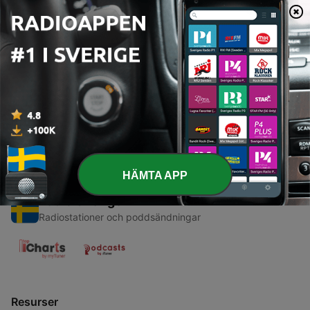
00:00
00:00
Avsnitt
-
1
Album Review for BALLADS 1 by Joji
18 Mar 2019
HÄMTA APP
Radio Sverige
Radiostationer och poddsändningar
Resurser