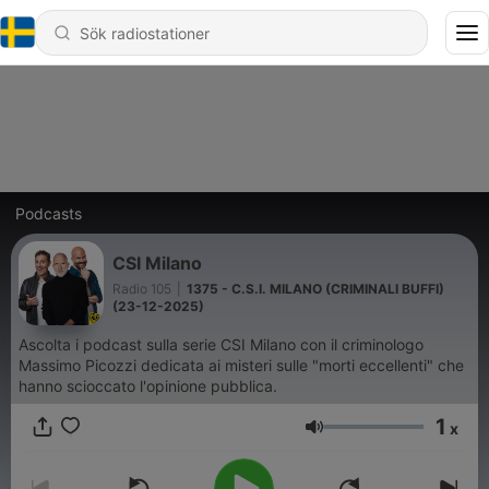
Podcasts
CSI Milano
Radio 105
|
1375 - C.S.I. MILANO (CRIMINALI BUFFI)
(23-12-2025)
Ascolta i podcast sulla serie CSI Milano con il criminologo
Massimo Picozzi dedicata ai misteri sulle "morti eccellenti" che
hanno scioccato l'opinione pubblica.
1
x
Volym