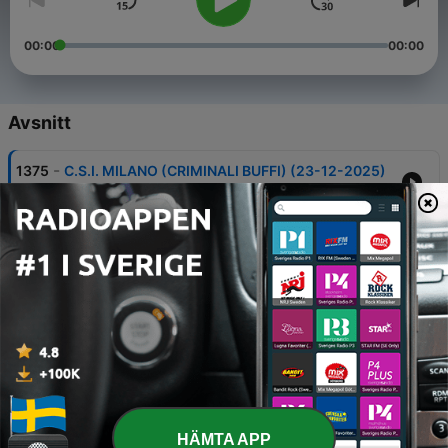
00:00
00:00
Avsnitt
-
1375
C.S.I. MILANO (CRIMINALI BUFFI) (23-12-2025)
24 Dec 2025
-
1374
C.S.I. MILANO (CARIL) (16-12-2025)
17 Dec 2025
-
1373
C.S.I. MILANO (TRUE CRIME) (02-12-2025)
03 Dec 2025
-
1372
C.S.I. MILANO (EZZELINO) (25-11-2025)
26 Nov 2025
-
1371
C.S.I. MILANO (NERONE) (18-11-2025)
HÄMTA APP