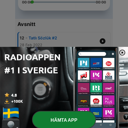
00:00
00:00
Avsnitt
-
12
Tatlı Sözlük #2
28 Feb 2022
-
11
Tatlı Sözlük #1
16 Nov 2021
-
10
Zibidi Gonzales #3
29 Okt 2021
-
9
Zibidi Gonzales #2
18 Sep 2021
-
8
ACİL DURUM TANDEMİ
05 Aug 2021
HÄMTA APP