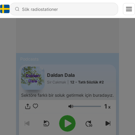
Podcasts
Daldan Dala
Sir Cakmak
|
12 - Tatlı Sözlük #2
Sektöre farklı bir soluk getirmek için buradayız.
1
x
Volym