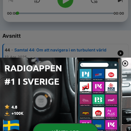
00:00
00:00
Avsnitt
-
44
Samtal 44: Om att navigera i en turbulent värld
12 Apr 2025
-
43
Samtal 43; Per Johansson - Den nyfikne och
lustdrivne entreprenören
27 Mar 2025
-
42
Samtal 42: Johannes Löf – en oustanding stand in
13 Mar 2025
-
41
Samtal 41: Jakob Dahlqvist-Hedlund –
Brandingenjören med det stora hjärtat
28 Feb 2025