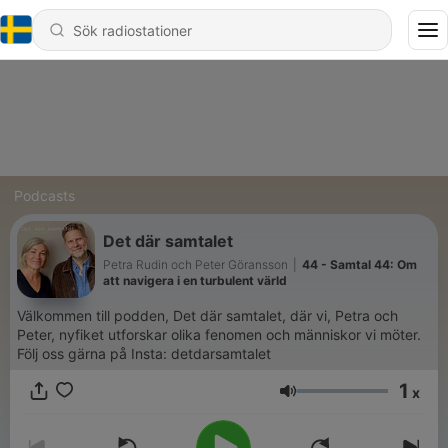
Podcasts
Det där samtalet
Petra Rudin och Peter Göransson
|
44 - Samtal 44: Om
att navigera i en turbulent värld
Välkommen till podden, Det där samtalet, där vi, Petra och
Peter, nyfiket utforskar olika fenomen och människor vi möter.
Följ oss gärna på Insta: detdarsamtalet
1
x
Volym