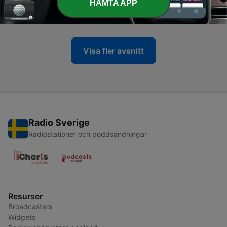
-
HÄMTA APP
40
Samtal 40: Värdegrundens betydelse
15 Feb 2025
Visa fler avsnitt
Radio Sverige
Radiostationer och poddsändningar
Resurser
Broadcasters
Widgets