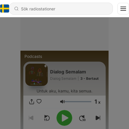
Podcasts
Dialog Semalam
Dialog Semalam
|
3 - Bertaut
Untuk aku, kamu, kita semua.
1
x
Volym