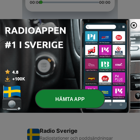
00:00
00:00
Avsnitt
-
3
Bertaut
26 Okt 2020
-
2
Dibalik Dialog Semalam
17 Okt 2020
-
1
Dialog Semalam (Trailer)
22 Sep 2020
HÄMTA APP
Radio Sverige
Radiostationer och poddsändningar