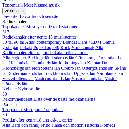
Toppmusik
Mest lyssnad musik
Växla tema
Favoriter
Favoriter och senaste
Radiokanaler
Toppkanaler
Mest lyssnade radiostationer
317
Radiokanaler efter genre
15 musikgenrer
80-tal
90-tal
Adult contemporary
Blandat
Dans / EDM
Gamla
godingar
Lokala
Pop / Topp 40
Rock
Världsmusik
Alla
Radiokanaler efter region
Lokala radiostationer
Alla regioner
Blekinge län
Dalarnas län
Gävleborgs län
Gotlands
län
Hallands län
Jämtlands län
Jönköpings län
Kalmar län
Kronobergs län
Norrbottens län
Örebro län
Östergötlands län
Skåne
län
Södermanlands län
Stockholms län
Uppsala län
Värmlands län
Västerbottens län
Västernorrlands län
Västmanlands län
Västra
Götalands län
Nyheter
Nyhetsradio
30
Rekommenderat
Lista över de bästa radiokanalerna
Podcasts
Toppoddar
Mest populära poddar
50
Poddar efter genre
18 ämneskategorier
Alla
Barn och familj
Fritid
Hälsa och motion
Historia
Komedi