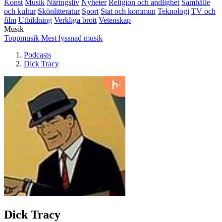
Konst
Musik
Näringsliv
Nyheter
Religion och andlighet
Samhälle
och kultur
Skönlitteratur
Sport
Stat och kommun
Teknologi
TV och
film
Utbildning
Verkliga brott
Vetenskap
Musik
Toppmusik
Mest lyssnad musik
Podcasts
Dick Tracy
Dick Tracy