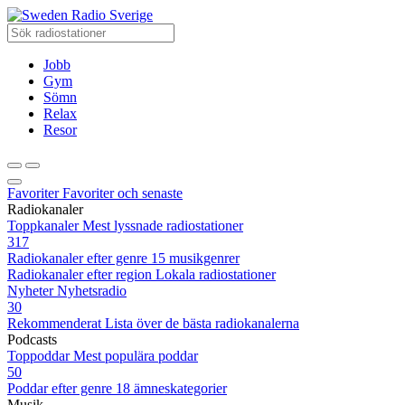
Radio Sverige
Jobb
Gym
Sömn
Relax
Resor
Favoriter
Favoriter och senaste
Radiokanaler
Toppkanaler
Mest lyssnade radiostationer
317
Radiokanaler efter genre
15 musikgenrer
Radiokanaler efter region
Lokala radiostationer
Nyheter
Nyhetsradio
30
Rekommenderat
Lista över de bästa radiokanalerna
Podcasts
Toppoddar
Mest populära poddar
50
Poddar efter genre
18 ämneskategorier
Musik