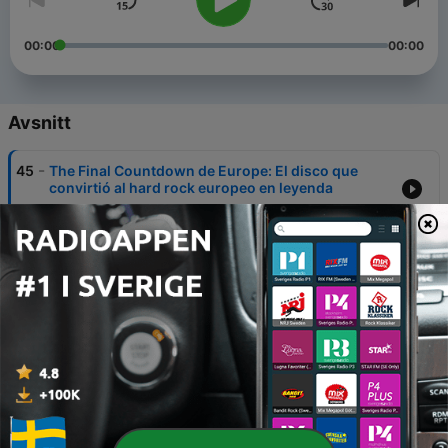
00:00
00:00
Avsnitt
-
45
The Final Countdown de Europe: El disco que
convirtió al hard rock europeo en leyenda
27 Maj 2026
-
44
Master of Puppets: la cumbre creativa de Metallica
08 Mar 2026
-
43
“Hybrid Theory” de Linkin Park: el grito de
desahogo que marcó a una generación
26 Okt 2025
-
42
El arriesgado regreso de Linkin Park con 'From
Zero'
16 Nov 2024