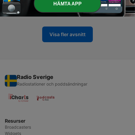
HÄMTA APP
-
41
'Stay Hungry': El disco definitivo de Twisted Sister
12 Maj 2024
Visa fler avsnitt
Radio Sverige
Radiostationer och poddsändningar
Resurser
Broadcasters
Widgets