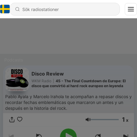
Podcasts
Disco Review
WKM Radio
|
45 - The Final Countdown de Europe: El
disco que convirtió al hard rock europeo en leyenda
Pablo Ayala y Marcelo Irahola te acompañan a repasar discos y
recordar fechas emblemáticas que marcaron un antes y un
después en la historia del rock.
1
x
Volym