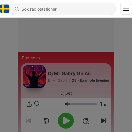
Podcasts
Dj Mr Gabry On Air
Dj Mr Gabry
|
23 - Example Evening
Dj Set
1
x
Volym