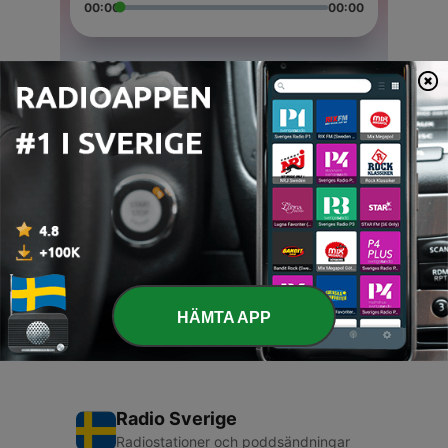
00:00
00:00
Avsnitt
-
23
Example Evening
12 Mar 2021
-
17
Mix EDM veloce
01 Jan 2021
-
9
Dance Inverno 2011-2012
03 Mar 2018
HÄMTA APP
Radio Sverige
Radiostationer och poddsändningar