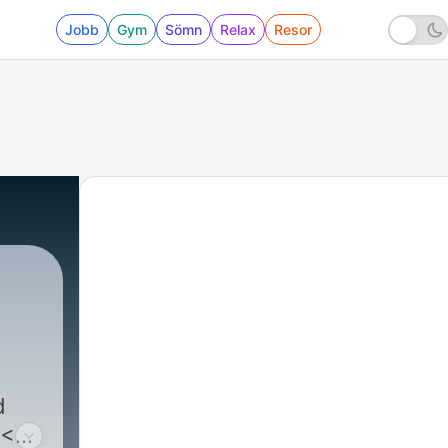
Jobb
Gym
Sömn
Relax
Resor
d
 <3