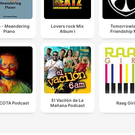
p - Meandering
Lovers rock Mix
Tomorrowl
Piano
Album I
Friendship 
El Vacilón de La
COTA Podcast
Raag Gir
Mañana Podcast