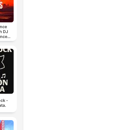
ance
h DJ
ance
)
ck -
ata.