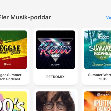
Fler Musik-poddar
Vi
ggae Summer
Summer War
RETROMIX
ach Podcast
2019