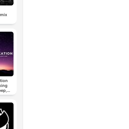
emix
tion
xing
eep,
 &
n