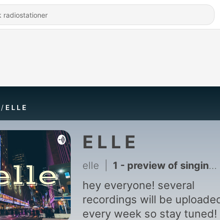
E L L E
E L L E
elle
|
1 - preview of singing! ♡
hey everyone! several
recordings will be uploade
every week so stay tuned!