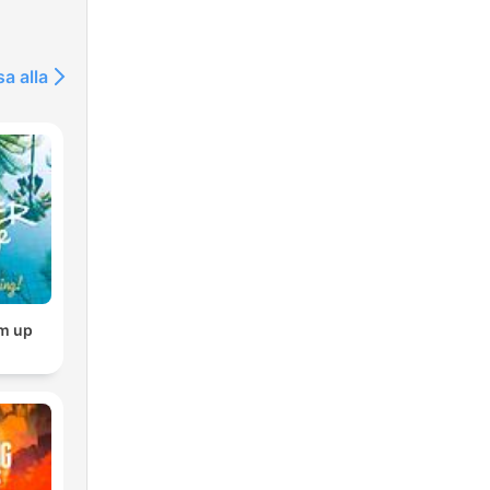
sa alla
m up