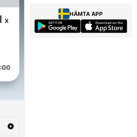
by
HÄMTA APP
1
x
hrhyyan
:00