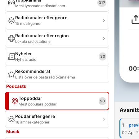
317
Mest lyssnade radiostationer
Radiokanaler efter genre
15 musikgenrer
Radiokanaler efter region
Lokala radiostationer
Nyheter
30
Nyhetsradio
00
Rekommenderat
Lista över de bästa radiokanalerna
Podcasts
Toppoddar
50
Mest populära poddar
Avsnitt
Poddar efter genre
18 ämneskategorier
-
1
prev
Musik
02 Apr 