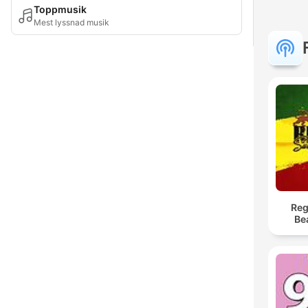
Toppmusik
Mest lyssnad musik
Re
Be