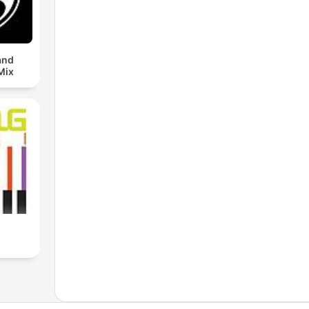
and
Mix
i