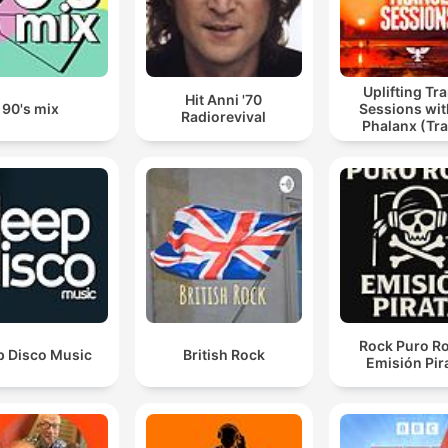
Uplifting Tr
Hit Anni '70
90's mix
Sessions wit
Radiorevival
Phalanx (Tr
Podcast
Rock Puro Ro
p Disco Music
British Rock
Emisión Pir