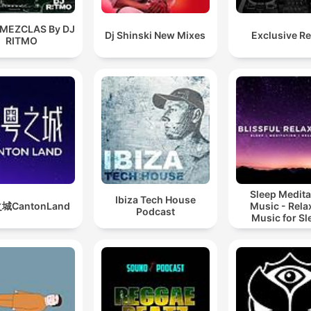
 MEZCLAS By DJ
Dj Shinski New Mixes
Exclusive R
RITMO
Sleep Medita
Ibiza Tech House
城CantonLand
Music - Rela
Podcast
Music for Sl
Meditation
Relaxatio