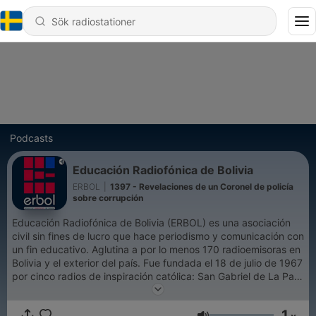
Podcasts
Educación Radiofónica de Bolivia
ERBOL
|
1397 - Revelaciones de un Coronel de policía
sobre corrupción
Educación Radiofónica de Bolivia (ERBOL) es una asociación
civil sin fines de lucro que hace periodismo y comunicación con
un fin educativo. Aglutina a por lo menos 170 radioemisoras en
Bolivia y el exterior del país. Fue fundada el 18 de julio de 1967
por cinco radios de inspiración católica: San Gabriel de La Paz,
Pío XII de Potosí, Escuelas Radiofónicas Fides de La Paz,
Loyola de Sucre, Bolivia de Oruro y San Rafael de
1