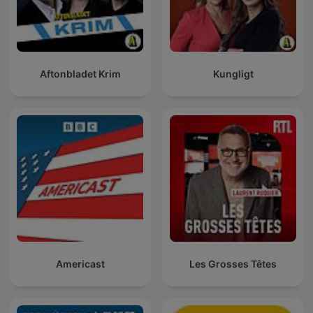
Aftonbladet Krim
Kungligt
Americast
Les Grosses Têtes