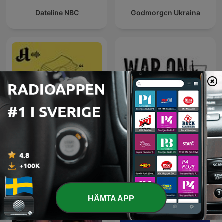
Dateline NBC
Godmorgon Ukraina
Forklart
War on the Rocks
HÄMTA APP