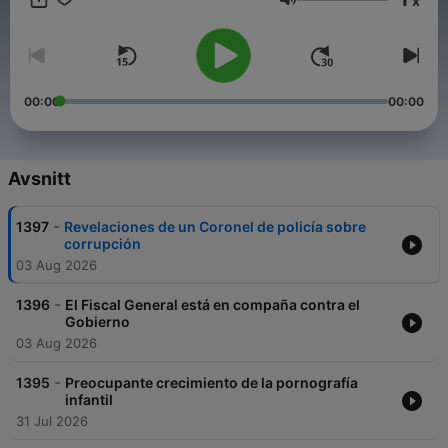
x
Cochabamba. Los sacerdotes Gregorio Iriarte (oblato) y José
Volym
Gramount de Moragas (jesuita) figuran entre sus principales
gestores.
00:00
00:00
Avsnitt
-
1397
Revelaciones de un Coronel de policía sobre
corrupción
03 Aug 2026
-
1396
El Fiscal General está en compaña contra el
Gobierno
03 Aug 2026
-
1395
Preocupante crecimiento de la pornografía
infantil
31 Jul 2026