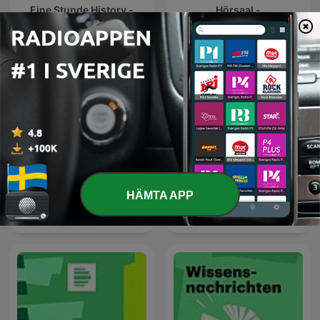
Eine Stunde History -
Hörsaal -
Deutschlandfunk Nova
Deutschlandfunk Nova
HÄMTA APP
Facts & Feelings -
Eine Stunde Liebe -
Deutschlandfunk Nova
Deutschlandfunk Nova