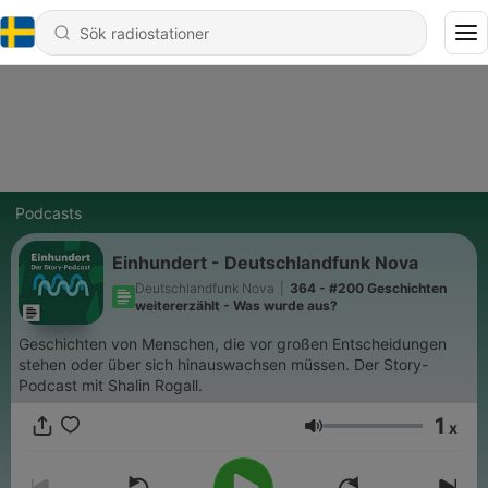
Podcasts
Einhundert - Deutschlandfunk Nova
Deutschlandfunk Nova
|
364 - #200 Geschichten
weitererzählt - Was wurde aus?
Geschichten von Menschen, die vor großen Entscheidungen
stehen oder über sich hinauswachsen müssen. Der Story-
Podcast mit Shalin Rogall.
1
x
Volym