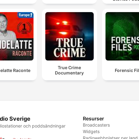
True Crime
elatte Raconte
Forensic Fi
Documentary
dio Sverige
Resurser
Broadcasters
iostationer och poddsändningar
Widgets
Radiowebbplatser per land