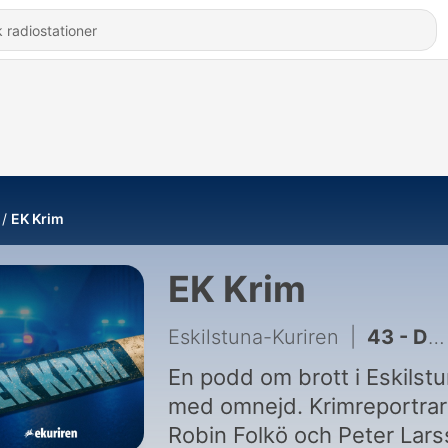
EK Krim
EK Krim
Eskilstuna-Kuriren
|
43 - Det unika rättsfallet med "Dubbelmannen"
En podd om brott i Eskilst
med omnejd. Krimreportra
Robin Folkö och Peter Lar