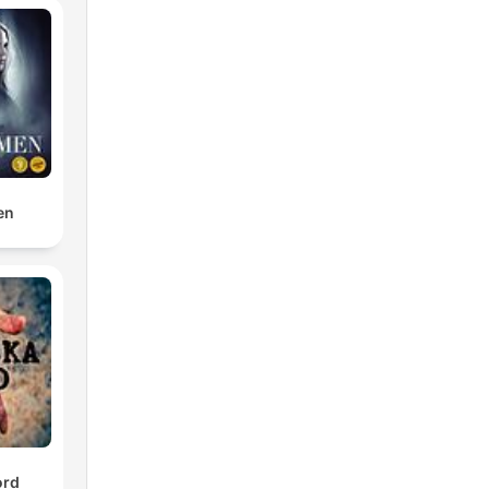
en
ord