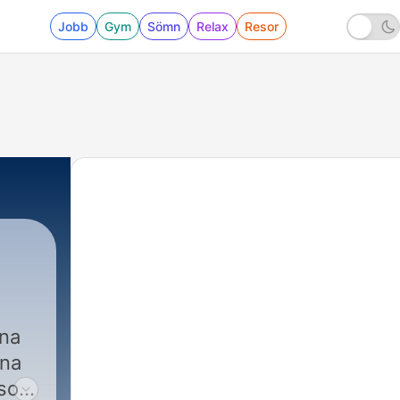
Jobb
Gym
Sömn
Relax
Resor
una
rna
sson