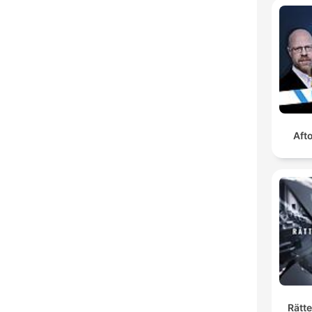
Aft
Rätt