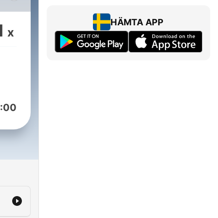
nya
:
HÄMTA APP
1
x
:00