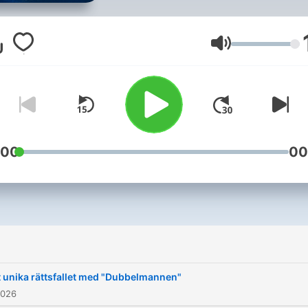
tar oss igenom gamla och 
brottsfall.Ansvarig utgivare
Ulrika SjöblomKontakt:
Volym
robin.folko@ekuriren.se
:00
00
 unika rättsfallet med "Dubbelmannen"
2026