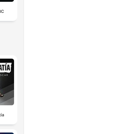
BC
ía