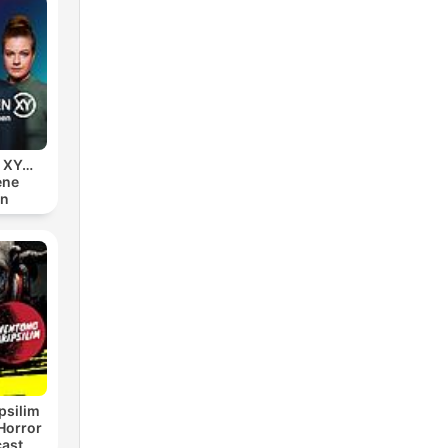
n XY…
ene
en
psilim
Horror
cast