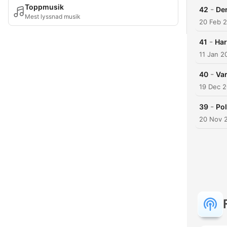
Toppmusik
-
42
Den
Mest lyssnad musik
20 Feb 
-
41
Har
11 Jan 2
-
40
Va
19 Dec 
-
39
Pol
20 Nov 