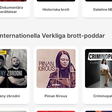
 Dokumentära
Historiska brott
Dateline N
erättelser
Internationella Verkliga brott-poddar
eny zbrodni
Piinan Kirous
Criminopat