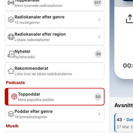
317
Mest lyssnade radiostationer
Radiokanaler efter genre
15 musikgenrer
Radiokanaler efter region
Lokala radiostationer
Nyheter
30
Nyhetsradio
00
Rekommenderat
Lista över de bästa radiokanalerna
Podcasts
Toppoddar
50
Mest populära poddar
Avsnitt
Poddar efter genre
18 ämneskategorier
-
43
Det
Musik
27 Mar 