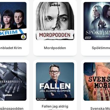
onbladet Krim
Mordpodden
Spöktimm
Fallen jag aldrig
egångspodden
Svenska M