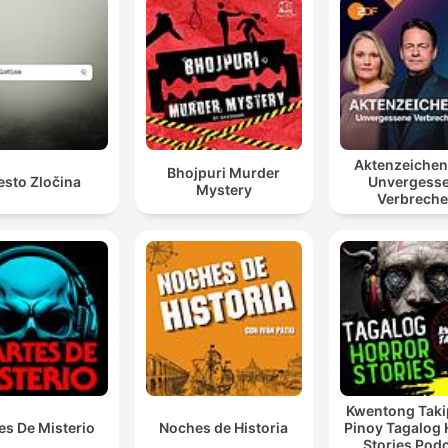
Aktenzeiche
Bhojpuri Murder
esto Zločina
Unvergess
Mystery
Verbrech
Kwentong Taki
es De Misterio
Noches de Historia
Pinoy Tagalog 
Stories Pod