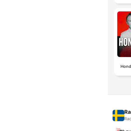
Hond
Ra
Rad