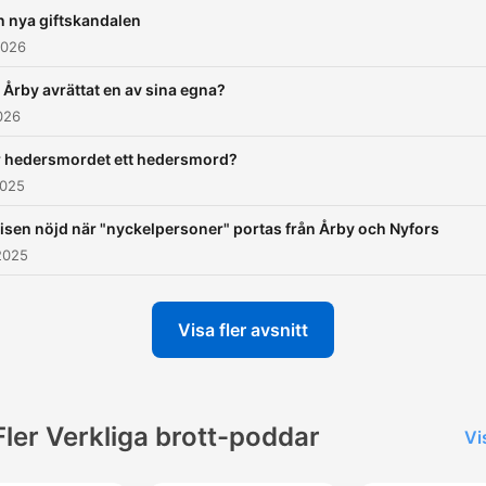
 nya giftskandalen
2026
 Årby avrättat en av sina egna?
026
r hedersmordet ett hedersmord?
2025
isen nöjd när "nyckelpersoner" portas från Årby och Nyfors
2025
Visa fler avsnitt
Fler Verkliga brott-poddar
Vi