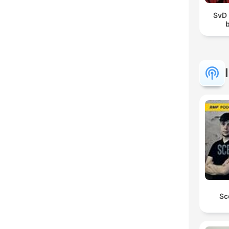
SvD
b
Sc