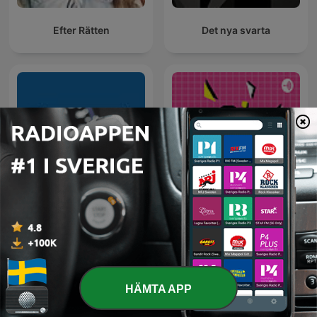
Efter Rätten
Det nya svarta
Cinema Iran
The 90's Hollywood
HÄMTA APP