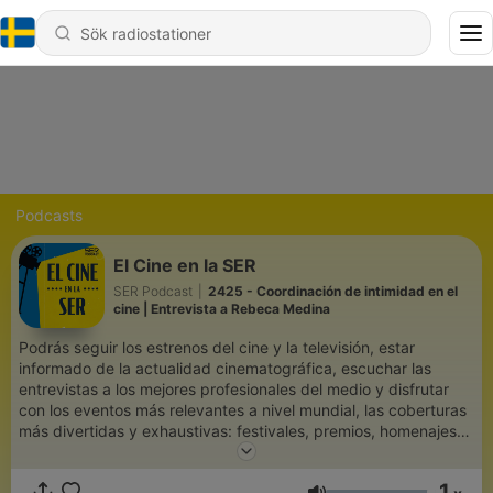
Podcasts
El Cine en la SER
SER Podcast
|
2425 - Coordinación de intimidad en el
cine | Entrevista a Rebeca Medina
Podrás seguir los estrenos del cine y la televisión, estar
informado de la actualidad cinematográfica, escuchar las
entrevistas a los mejores profesionales del medio y disfrutar
con los eventos más relevantes a nivel mundial, las coberturas
más divertidas y exhaustivas: festivales, premios, homenajes…
No nos perdemos una
1