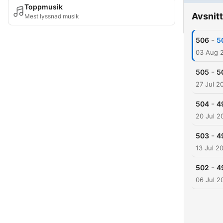
Toppmusik
Avsnitt
Mest lyssnad musik
-
506
5
03 Aug 
-
505
5
27 Jul 2
-
504
4
20 Jul 2
-
503
4
13 Jul 2
-
502
4
06 Jul 2