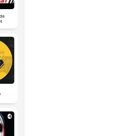
 de
t
s