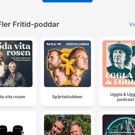
Fler Fritid-poddar
Vi
Uggla & Ugg
a vita rosen
Spårtsklubben
podcast