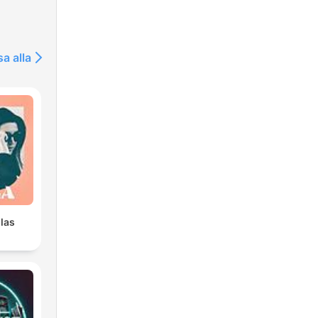
sa alla
las