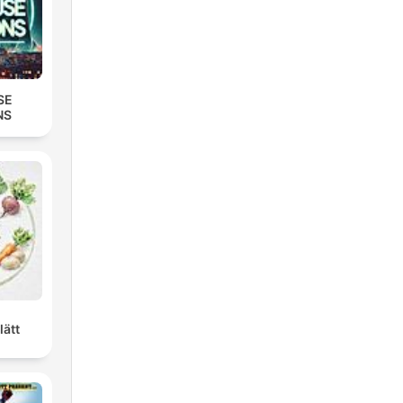
SE
NS
lätt