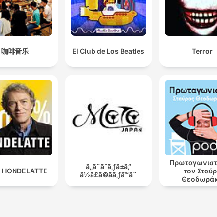
咖啡音乐
El Club de Los Beatles
Terror
Πρωταγωνιστ
ã‚‚ã¨ã˜ã‚ƒã±ã‚“
 HONDELATTE
τον Σταύ
ã½ã£ã©ãã‚ƒã™ã¨
Θεοδωρά