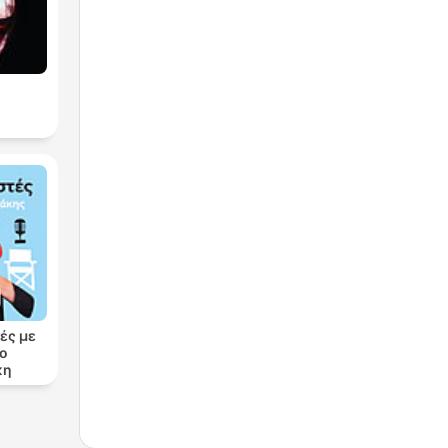
ές με
ρο
κη