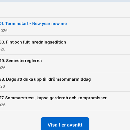
https://www.billgrenwood
podcast från Perfect Day
Media.
01. Terminstart - New year new me
2026
00. Fint och fult inredningsedition
026
99. Semesterreglerna
026
98. Dags att duka upp till drömsommarmiddag
026
97. Sommarstress, kapselgarderob och kompromisser
026
Visa fler avsnitt