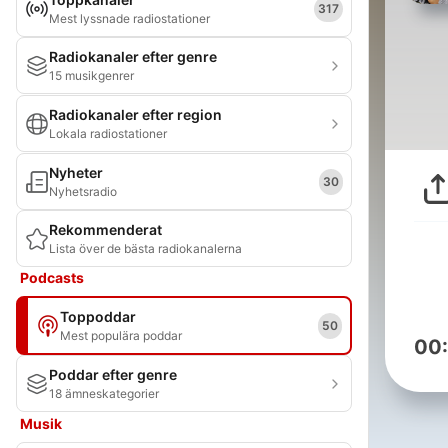
317
Mest lyssnade radiostationer
Radiokanaler efter genre
15 musikgenrer
Radiokanaler efter region
Lokala radiostationer
Nyheter
30
Nyhetsradio
Rekommenderat
Lista över de bästa radiokanalerna
Podcasts
Toppoddar
50
Mest populära poddar
00
Poddar efter genre
18 ämneskategorier
Musik