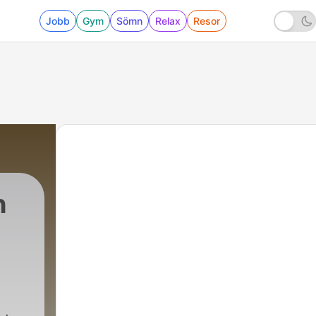
Jobb
Gym
Sömn
Relax
Resor
h