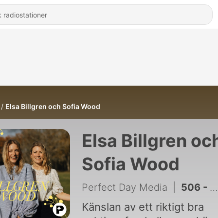
Elsa Billgren och Sofia Wood
Elsa Billgren oc
Sofia Wood
Perfect Day Media
|
506 - 501. Terminstart - New year new me
Känslan av ett riktigt bra