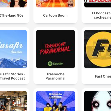
El Podcast
2TheHand 90s
Cartoon Boom
coches.ne
safir Stories -
Trasnoche
Fast One
 Travel Podcast
Paranormal