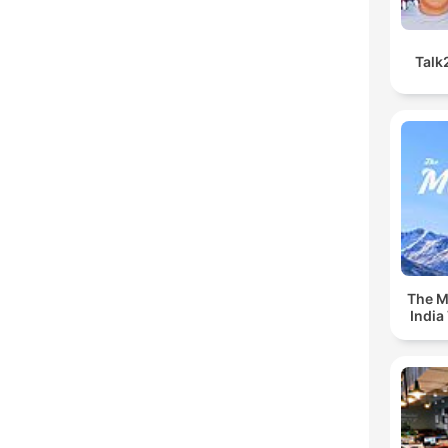
Talk
The Mu
India