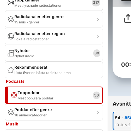
317
Mest lyssnade radiostationer
Radiokanaler efter genre
15 musikgenrer
Radiokanaler efter region
Lokala radiostationer
Nyheter
30
Nyhetsradio
00
Rekommenderat
Lista över de bästa radiokanalerna
Podcasts
Toppoddar
50
Mest populära poddar
Avsnitt
Poddar efter genre
18 ämneskategorier
-
54
#5
Musik
10 Jun 