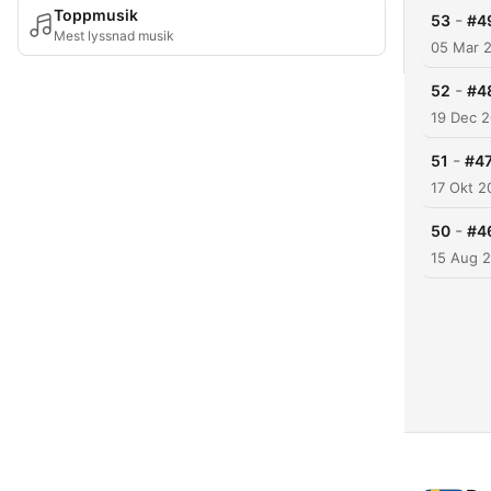
Toppmusik
-
53
#4
Mest lyssnad musik
05 Mar 
-
52
#48
19 Dec 
-
51
#47
17 Okt 2
-
50
#46
15 Aug 