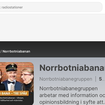
Norrbotniabanan
Norrbotniabana
Norrbotniabanegruppen
|
54 - #50 Tågets återkomst
Norrbotniabanegruppen
arbetar med information o
opinionsbildning i syfte att