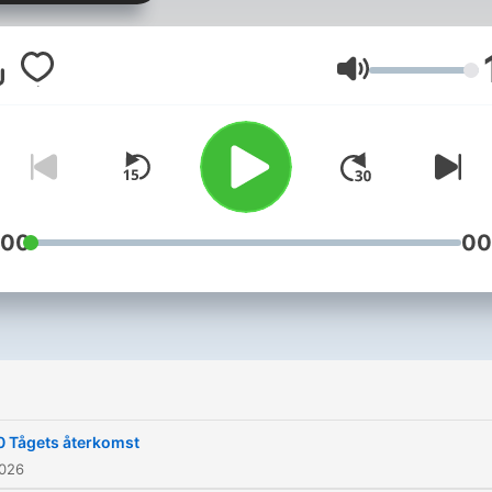
intensifiera arbetet med
Norrbotniabanan.
Volym
:00
00
0 Tågets återkomst
2026