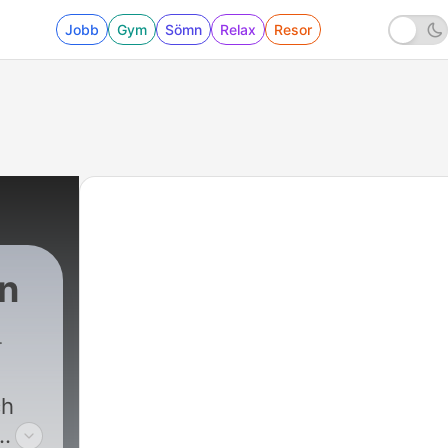
Jobb
Gym
Sömn
Relax
Resor
n
ch