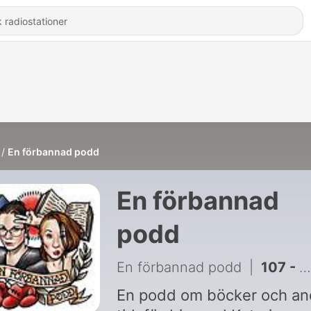
En förbannad podd
En förbannad
podd
En förbannad podd
|
107 - Din småsura men bokglada bästisar är tillbaka
En podd om böcker och an