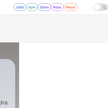
Jobb
Gym
Sömn
Relax
Resor
dra