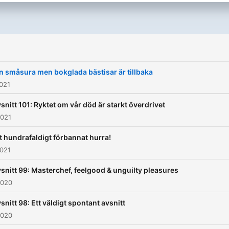
n småsura men bokglada bästisar är tillbaka
021
snitt 101: Ryktet om vår död är starkt överdrivet
2021
t hundrafaldigt förbannat hurra!
2021
snitt 99: Masterchef, feelgood & unguilty pleasures
2020
snitt 98: Ett väldigt spontant avsnitt
2020