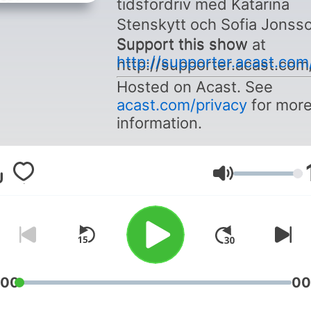
tidsfördriv med Katarina
Stenskytt och Sofia Jonss
Support this show
Support this show at
http://supporter.acast.c
http://supporter.acast.c
Hosted on Acast. See
acast.com/privacy
for mor
information.
Volym
:00
00