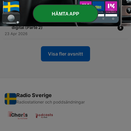
pop latino (Parte 3)
23 Apr 2026
HÄMTA APP
-
4
Enrique Iglesias: el rey del pop latino en la era
digital (Parte 2)
23 Apr 2026
Visa fler avsnitt
Radio Sverige
Radiostationer och poddsändningar