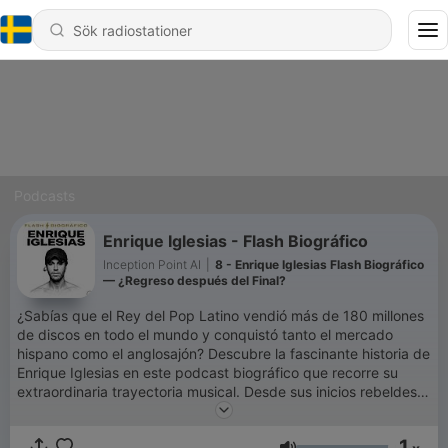
Podcasts
Enrique Iglesias - Flash Biográfico
Inception Point AI
|
8 - Enrique Iglesias Flash Biográfico
— ¿Regreso después del Final?
¿Sabías que el Rey del Pop Latino vendió más de 180 millones
de discos en todo el mundo y conquistó tanto el mercado
hispano como el anglosajón? Descubre la fascinante historia de
Enrique Iglesias en este podcast biográfico que recorre su
extraordinaria trayectoria musical. Desde sus inicios rebeldes
grabando en secreto hasta convertirse en una superestrella
global, exploramos los momentos más importantes de la vida
1