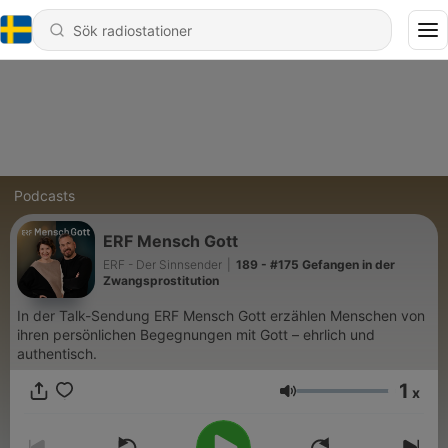
Podcasts
ERF Mensch Gott
ERF - Der Sinnsender
|
189 - #175 Gefangen in der
Zwangsprostitution
In der Talk-Sendung ERF Mensch Gott erzählen Menschen von
ihren persönlichen Begegnungen mit Gott – ehrlich und
authentisch.
1
x
Volym