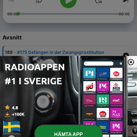
00:00
00:00
Avsnitt
-
189
#175 Gefangen in der Zwangsprostitution
07 Aug 2026
-
188
#174 Das Jahr meines Lebens
31 Jul 2026
-
187
#173 Wer bin ich noch, wenn ich scheitere?
24 Jul 2026
-
186
#074 Vorbild Amokläufer
17 Jul 2026
-
185
#172 Schluss mit dem Selbstbetrug
HÄMTA APP