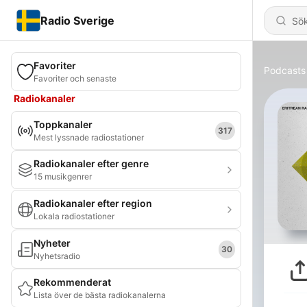
Radio Sverige
Favoriter
Podcasts
Favoriter och senaste
Radiokanaler
Toppkanaler
317
Mest lyssnade radiostationer
Radiokanaler efter genre
15 musikgenrer
Radiokanaler efter region
Lokala radiostationer
Nyheter
30
Nyhetsradio
Rekommenderat
Lista över de bästa radiokanalerna