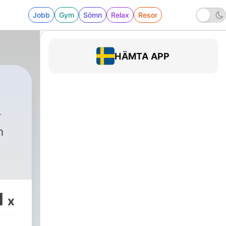
Jobb
Gym
Sömn
Relax
Resor
HÄMTA APP
m
1
x