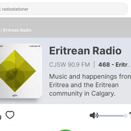
Eritrean Radio
Eritrean Radio
CJSW 90.9 FM
|
468 - Eritrean Radio - Episode July 26, 2026
Music and happenings fro
Eritrea and the Eritrean
community in Calgary.
Volym