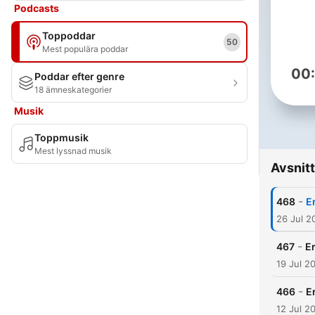
Podcasts
Toppoddar
50
Mest populära poddar
00
Poddar efter genre
18 ämneskategorier
Musik
Toppmusik
Mest lyssnad musik
Avsnitt
-
468
E
26 Jul 2
-
467
Er
19 Jul 2
-
466
E
12 Jul 2