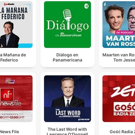
la Mañana de
Diálogo en
Maarten van R
Federico
Panamericana
Tom Jess
The Last Word with
News File
Gość Radia 
Lawrence O’Donnell