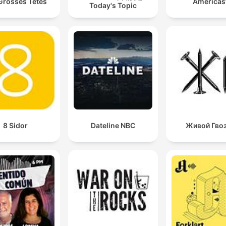
Grosses Têtes
Americas
Today's Topic
8 Sidor
Dateline NBC
Живой Гво