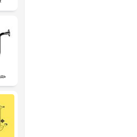
t
здь