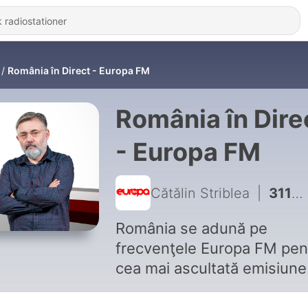
România în Direct - Europa FM
România în Dire
- Europa FM
Cătălin Striblea
|
3110 - România în Direct: Grindeanu vs Mureșan? Pe cine să aleagă Nicușor?
România se adună pe
frecvenţele Europa FM pen
cea mai ascultată emisiune
ţară în care românii se fac