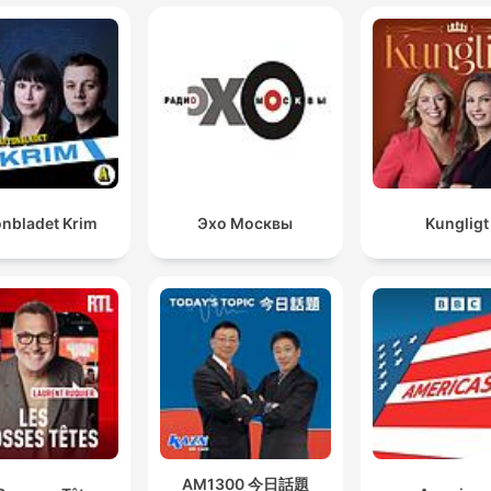
onbladet Krim
Эхо Москвы
Kungligt
AM1300 今日話題