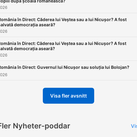
copiii după școala românească?
2026
România în Direct: Căderea lui Veștea sau a lui Nicușor? A fost
salvată democrația aseară?
2026
omânia în Direct: Căderea lui Veștea sau a lui Nicușor? A fost
salvată democrația aseară?
2026
România în Direct: Guvernul lui Nicușor sau soluția lui Bolojan?
2026
Visa fler avsnitt
Fler Nyheter-poddar
Vi