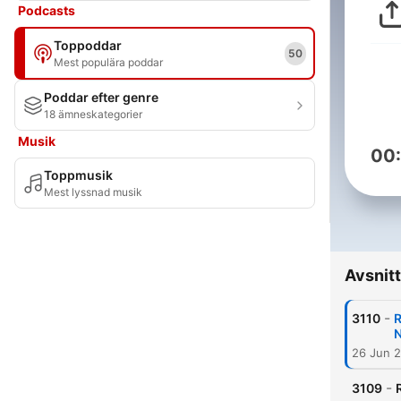
Podcasts
Toppoddar
50
Mest populära poddar
Poddar efter genre
18 ämneskategorier
Musik
00
Toppmusik
Mest lyssnad musik
Avsnitt
-
3110
R
N
26 Jun 
-
3109