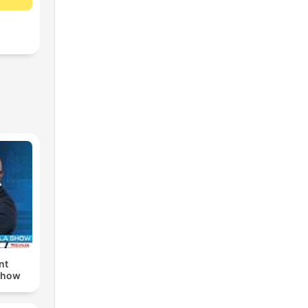
nt
Show