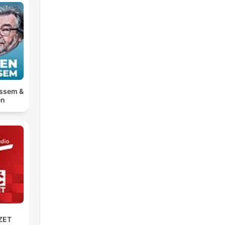
ossem &
en
ZET