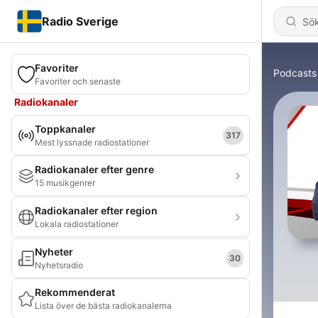
Radio Sverige
Favoriter
Podcasts
Favoriter och senaste
Radiokanaler
Toppkanaler
317
Mest lyssnade radiostationer
Radiokanaler efter genre
15 musikgenrer
Radiokanaler efter region
Lokala radiostationer
Nyheter
30
Nyhetsradio
Rekommenderat
Lista över de bästa radiokanalerna