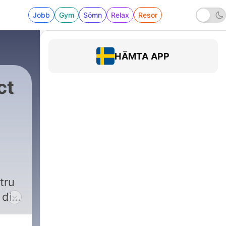
Jobb
Gym
Sömn
Relax
Resor
HÄMTA APP
ct
tru
 din