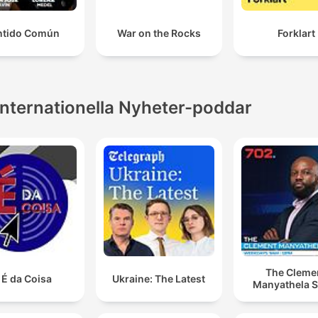
ntido Común
War on the Rocks
Forklart
Internationella Nyheter-poddar
The Cleme
 É da Coisa
Ukraine: The Latest
Manyathela 