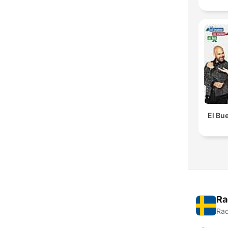
El Bue
Ra
Rad