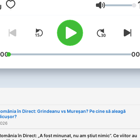
auziţi.
Volym
:00
00
omânia în Direct: Grindeanu vs Mureșan? Pe cine să aleagă
icușor?
2026
România în Direct: „A fost minunat, nu am știut nimic”. Ce viitor au